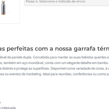
*
Quantidade mínima:
15
Passo 4. Selecione o método de envio
1 Cor (Num lado)
Quantidade
Standard
Preço/Unidade
2 Cores (Num lado)
15
3 Cores (Num lado)
30
4 Cores (Num lado)
75
Gravação a Laser (Impressão circular)
s perfeitas com a nossa garrafa tér
150
ável de parede dupla. Concebida para manter as suas bebidas quentes até 
Impressão digital full color (Impressão circular)
300
ca, também em aço inoxidável, conta com um elegante detalhe em bambu e
 distinto e protege as superfícies. Disponível numa variedade de cores, 
Gravação a Laser (Num lado)
Atualizar
Outra :
tivas ou eventos de marketing. Ideal para reuniões, conferências ou como 
Sem impressão
a
 integrada