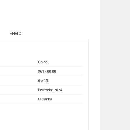
ENVIO
China
9617 00 00
6 e 15
Fevereiro 2024
Espanha