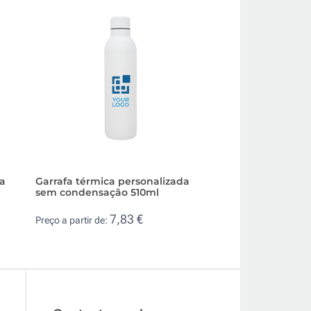
da
Garrafa térmica personalizada
Garrafa personali
sem condensação 510ml
mate com detalh
7,83 €
6,1
Preço a partir de:
Preço a partir de: