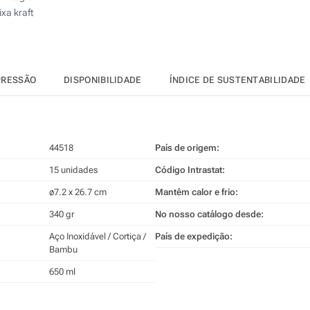
xa kraft
PRESSÃO
DISPONIBILIDADE
ÍNDICE DE SUSTENTABILIDADE
44518
País de origem:
15 unidades
Código Intrastat:
ø7.2 x 26.7 cm
Mantêm calor e frio:
340 gr
No nosso catálogo desde:
Aço Inoxidável / Cortiça /
País de expedição:
Bambu
650 ml