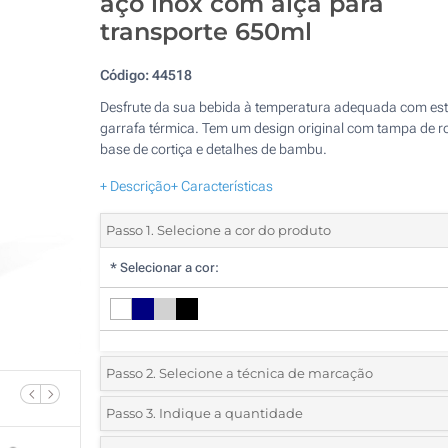
aço inox com alça para
transporte 650ml
Código:
44518
Desfrute da sua bebida à temperatura adequada com esta
garrafa térmica. Tem um design original com tampa de r
base de cortiça e detalhes de bambu.
+ Descrição
+ Características
Passo 1. Selecione a cor do produto
*
Selecionar a cor:
Passo 2. Selecione a técnica de marcação
*
Selecione o tipo de marcação e as cores do logotipo:
Passo 3. Indique a quantidade