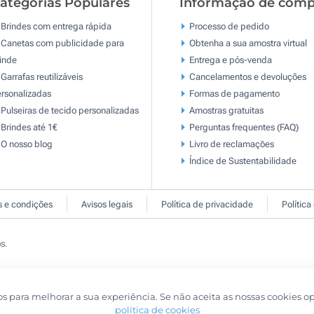
ategorias Populares
Informação de comp
Brindes com entrega rápida
Processo de pedido
Canetas com publicidade para
Obtenha a sua amostra virtual
inde
Entrega e pós-venda
Garrafas reutilizáveis
Cancelamentos e devoluções
rsonalizadas
Formas de pagamento
Pulseiras de tecido personalizadas
Amostras gratuitas
Brindes até 1€
Perguntas frequentes (FAQ)
O nosso blog
Livro de reclamaçōes
Índice de Sustentabilidade
 e condições
Avisos legais
Política de privacidade
Política
s.
os para melhorar a sua experiência. Se não aceita as nossas cookies o
política de cookies