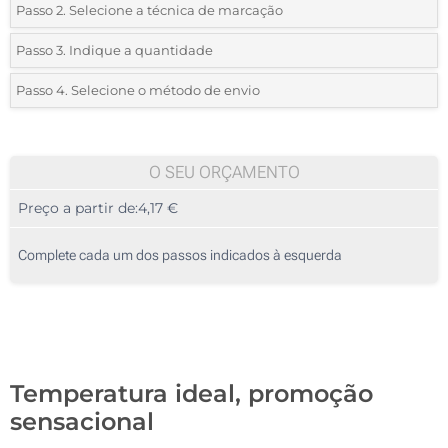
Passo 2. Selecione a técnica de marcação
*
Selecione o tipo de marcação e as cores do logotipo:
Passo 3. Indique a quantidade
*
Quantidade mínima:
10
Passo 4. Selecione o método de envio
1 Cor (Impressão circular)
Quantidade
Standard
Preço/Unidade
2 Cores (Num lado)
10
O SEU ORÇAMENTO
3 Cores (Num lado)
Preço a partir de:
4,17 €
20
4 Cores (Num lado)
50
Complete cada um dos passos indicados à esquerda
Impressão digital a cores (Impressão circular)
100
Gravação a laser circular (Impressão circular)
200
Gravação a laser (Num lado)
Atualizar
Outra :
Temperatura ideal, promoção
Sem impressão
sensacional