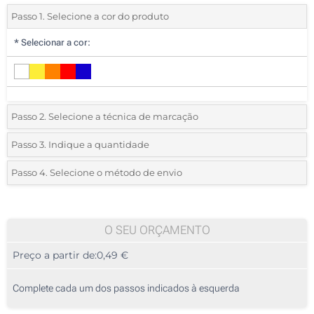
Passo 1. Selecione a cor do produto
*
Selecionar a cor:
Passo 2. Selecione a técnica de marcação
*
Selecione o tipo de marcação e as cores do logotipo:
Passo 3. Indique a quantidade
*
Quantidade mínima:
25
Passo 4. Selecione o método de envio
1 Cor (Num lado)
Quantidade
Standard
Preço/Unidade
2 Cores (Num lado)
25
O SEU ORÇAMENTO
3 Cores (Num lado)
Preço a partir de:
0,49 €
50
4 Cores (Num lado)
125
Complete cada um dos passos indicados à esquerda
Transferência digital a cores (Num lado)
250