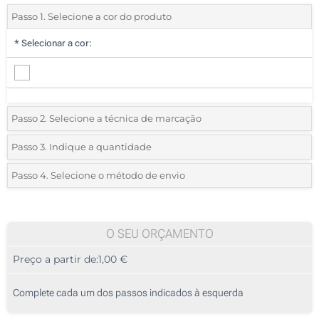
Passo 1. Selecione a cor do produto
*
Selecionar a cor:
Passo 2. Selecione a técnica de marcação
*
Selecione o tipo de marcação e as cores do logotipo:
Passo 3. Indique a quantidade
*
Quantidade mínima:
25
Passo 4. Selecione o método de envio
1 Cor (Na frente)
Quantidade
Standard
Preço/Unidade
2 Cores (Na frente)
25
O SEU ORÇAMENTO
3 Cores (Na frente)
Preço a partir de:
1,00 €
50
4 Cores (Na frente)
125
Complete cada um dos passos indicados à esquerda
Bordado (Na frente)
250