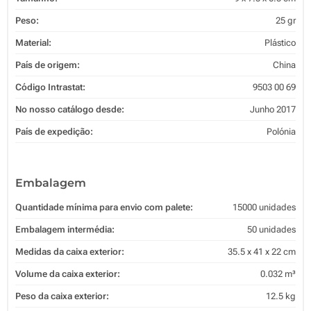
Peso:
25 gr
Material:
Plástico
País de origem:
China
Código Intrastat:
9503 00 69
No nosso catálogo desde:
Junho 2017
País de expedição:
Polónia
Embalagem
Quantidade mínima para envio com palete:
15000 unidades
Embalagem intermédia:
50 unidades
Medidas da caixa exterior:
35.5 x 41 x 22 cm
Volume da caixa exterior:
0.032 m³
Peso da caixa exterior:
12.5 kg