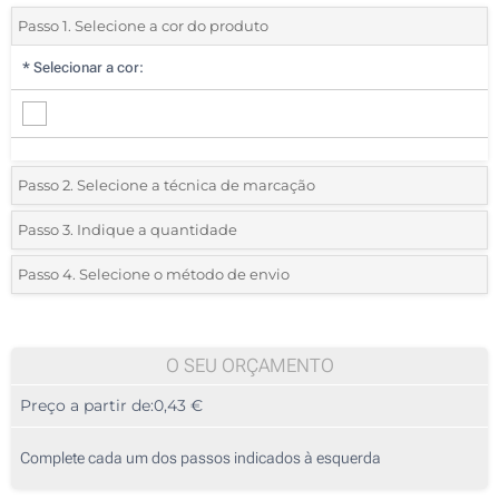
Passo 1. Selecione a cor do produto
*
Selecionar a cor:
Passo 2. Selecione a técnica de marcação
*
Selecione o tipo de marcação e as cores do logotipo:
Passo 3. Indique a quantidade
*
Quantidade mínima:
25
Passo 4. Selecione o método de envio
1 Cor (Na frente)
Quantidade
Standard
Preço/Unidade
2 Cores (Na frente)
25
O SEU ORÇAMENTO
3 Cores (Na frente)
Preço a partir de:
0,43 €
50
4 Cores (Na frente)
125
Complete cada um dos passos indicados à esquerda
Impressão digital a cores (Na frente)
250