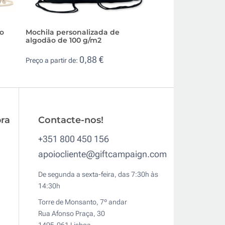
ão
Mochila personalizada de
Saco mochila per
algodão de 100 g/m2
algodão reciclado
0,88 €
1,4
Preço a partir de:
Preço a partir de:
ra
Contacte-nos!
+351 800 450 156
apoiocliente@giftcampaign.com
De segunda a sexta-feira, das 7:30h às
14:30h
Torre de Monsanto, 7º andar
Rua Afonso Praça, 30