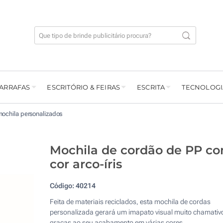
GARRAFAS
ESCRITÓRIO & FEIRAS
ESCRITA
TECNOLOGI
ochila personalizados
Mochila de cordão de PP c
cor arco-íris
Código:
40214
Feita de materiais reciclados, esta mochila de cordas
personalizada gerará um imapato visual muito chamativ
graças ao seu acabamento em várias cores.