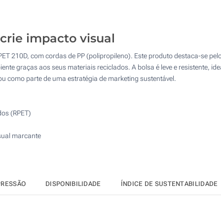
125
Transferência digital a cores (Num lado)
250
crie impacto visual
Sem impressão
500
ET 210D, com cordas de PP (polipropileno). Este produto destaca-se pelo
Atualizar
Outra :
te graças aos seus materiais reciclados. A bolsa é leve e resistente, id
s ou como parte de uma estratégia de marketing sustentável.
dos (RPET)
sual marcante
PRESSÃO
DISPONIBILIDADE
ÍNDICE DE SUSTENTABILIDADE