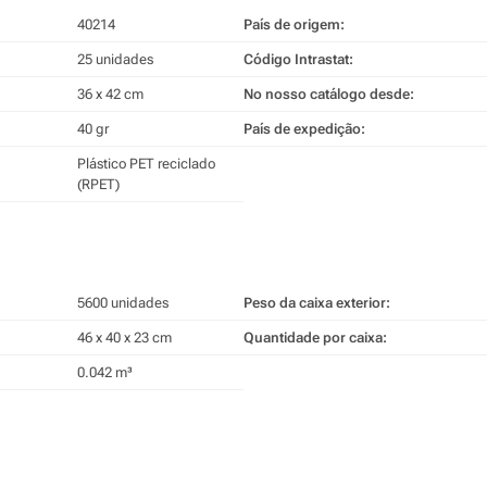
40214
País de origem:
25 unidades
Código Intrastat:
36 x 42 cm
No nosso catálogo desde:
40 gr
País de expedição:
Plástico PET reciclado
(RPET)
5600 unidades
Peso da caixa exterior:
46 x 40 x 23 cm
Quantidade por caixa:
0.042 m³