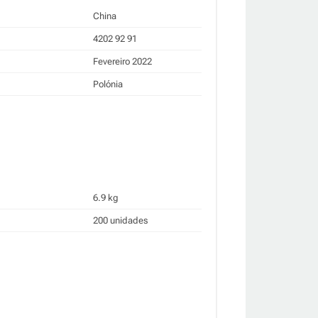
China
4202 92 91
Fevereiro 2022
Polónia
6.9 kg
200 unidades