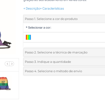
+ Descrição
+ Características
Passo 1. Selecione a cor do produto
*
Selecionar a cor:
Passo 2. Selecione a técnica de marcação
*
Selecione o tipo de marcação e as cores do logotipo:
Passo 3. Indique a quantidade
*
Quantidade mínima:
25
Passo 4. Selecione o método de envio
1 Cor (Num lado)
Quantidade
Standard
Preço/Unidade
2 Cores (Num lado)
25
3 Cores (Num lado)
50
4 Cores (Num lado)