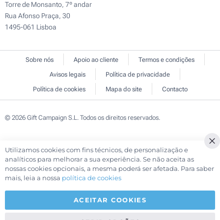
Torre de Monsanto, 7º andar
Rua Afonso Praça, 30
1495-061 Lisboa
Sobre nós
Apoio ao cliente
Termos e condições
Avisos legais
Política de privacidade
Política de cookies
Mapa do site
Contacto
© 2026 Gift Campaign S.L. Todos os direitos reservados.
Utilizamos cookies com fins técnicos, de personalização e
Cl
analíticos para melhorar a sua experiência. Se não aceita as
Co
nossas cookies opcionais, a mesma poderá ser afetada. Para saber
Ba
mais, leia a nossa
política de cookies
ACEITAR COOKIES