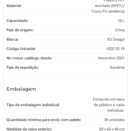
Plástico PET
Material:
reciclado (RPET) /
Couro PU (sintético)
Capacidade:
16 L
País de origem:
China
Marca:
XD Design
Código Intrastat:
4202 92 19
No nosso catálogo desde:
Novembro 2021
País de expedição:
Roménia
Embalagem
Fornecido em saco
Tipo de embalagem individual:
de plástico e caixa
individual.
Quantidade mínima para envio com palete:
36 unidades
Medidas da caixa exterior:
69 x 60 x 49 cm