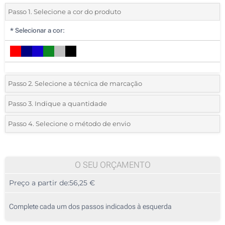
Passo 1. Selecione a cor do produto
*
Selecionar a cor:
Passo 2. Selecione a técnica de marcação
*
Selecione o tipo de marcação e as cores do logotipo:
Passo 3. Indique a quantidade
*
Quantidade mínima:
5
Passo 4. Selecione o método de envio
1 Cor (Na frente)
Quantidade
Standard
Preço/Unidade
2 Cores (Na frente)
5
O SEU ORÇAMENTO
3 Cores (Na frente)
Preço a partir de:
56,25 €
10
4 Cores (Na frente)
25
Complete cada um dos passos indicados à esquerda
Transferência digital a cores (Na frente)
50