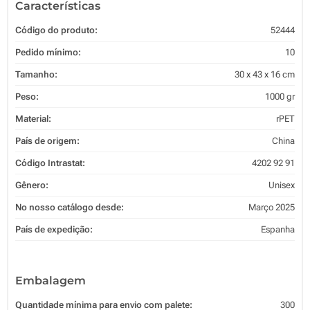
Características
Código do produto:
52444
Pedido mínimo:
10
Tamanho:
30 x 43 x 16 cm
Peso:
1000 gr
Material:
rPET
País de origem:
China
Código Intrastat:
4202 92 91
Gênero:
Unisex
No nosso catálogo desde:
Março 2025
País de expedição:
Espanha
Embalagem
Quantidade mínima para envio com palete:
300