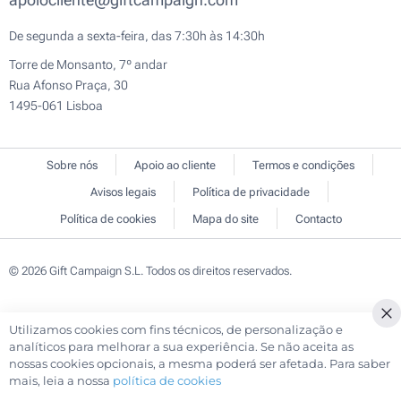
De segunda a sexta-feira, das 7:30h às 14:30h
Torre de Monsanto, 7º andar
Rua Afonso Praça, 30
1495-061 Lisboa
Sobre nós
Apoio ao cliente
Termos e condições
Avisos legais
Política de privacidade
Política de cookies
Mapa do site
Contacto
© 2026 Gift Campaign S.L. Todos os direitos reservados.
Utilizamos cookies com fins técnicos, de personalização e
Cl
analíticos para melhorar a sua experiência. Se não aceita as
Co
nossas cookies opcionais, a mesma poderá ser afetada. Para saber
Ba
mais, leia a nossa
política de cookies