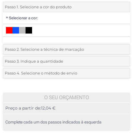
Passo 1. Selecione a cor do produto
*
Selecionar a cor:
Passo 2. Selecione a técnica de marcação
*
Selecione o tipo de marcação e as cores do logotipo:
Passo 3. Indique a quantidade
*
Quantidade mínima:
10
Passo 4. Selecione o método de envio
Transferência digital a cores (Na frente)
Quantidade
Standard
Preço/Unidade
Sem impressão
10
O SEU ORÇAMENTO
Preço a partir de:
12,04 €
20
50
Complete cada um dos passos indicados à esquerda
100