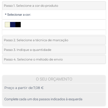
Passo 1. Selecione a cor do produto
*
Selecionar a cor:
Passo 2. Selecione a técnica de marcação
*
Selecione o tipo de marcação e as cores do logotipo:
Passo 3. Indique a quantidade
*
Quantidade mínima:
5
Passo 4. Selecione o método de envio
1 Cor (Na frente)
Quantidade
Standard
Preço/Unidade
2 Cores (Na frente)
5
O SEU ORÇAMENTO
3 Cores (Na frente)
Preço a partir de:
7,08 €
10
4 Cores (Na frente)
25
Complete cada um dos passos indicados à esquerda
Transferência digital a cores (Na frente)
50