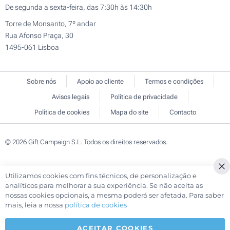
De segunda a sexta-feira, das 7:30h às 14:30h
Torre de Monsanto, 7º andar
Rua Afonso Praça, 30
1495-061 Lisboa
Sobre nós
Apoio ao cliente
Termos e condições
Avisos legais
Política de privacidade
Política de cookies
Mapa do site
Contacto
© 2026 Gift Campaign S.L. Todos os direitos reservados.
Utilizamos cookies com fins técnicos, de personalização e
Cl
analíticos para melhorar a sua experiência. Se não aceita as
Co
nossas cookies opcionais, a mesma poderá ser afetada. Para saber
Ba
mais, leia a nossa
política de cookies
ACEITAR COOKIES