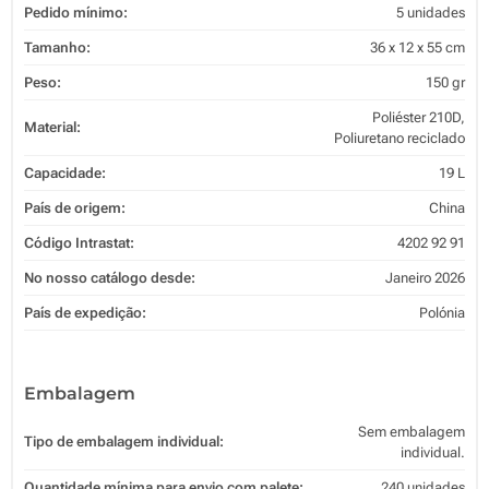
Pedido mínimo:
5 unidades
Tamanho:
36 x 12 x 55 cm
Peso:
150 gr
Poliéster 210D,
Material:
Poliuretano reciclado
Capacidade:
19 L
País de origem:
China
Código Intrastat:
4202 92 91
No nosso catálogo desde:
Janeiro 2026
País de expedição:
Polónia
Embalagem
Sem embalagem
Tipo de embalagem individual:
individual.
Quantidade mínima para envio com palete:
240 unidades