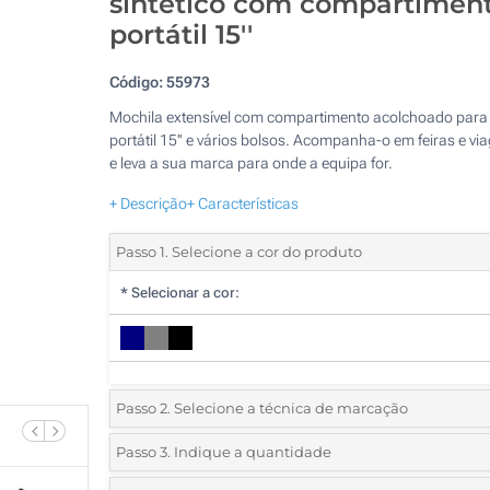
sintético com compartimen
portátil 15''
Código:
55973
Mochila extensível com compartimento acolchoado para
portátil 15'' e vários bolsos. Acompanha-o em feiras e vi
e leva a sua marca para onde a equipa for.
+ Descrição
+ Características
Passo 1. Selecione a cor do produto
*
Selecionar a cor:
Passo 2. Selecione a técnica de marcação
*
Selecione o tipo de marcação e as cores do logotipo:
Passo 3. Indique a quantidade