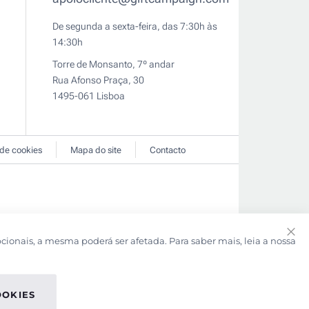
De segunda a sexta-feira, das 7:30h às
14:30h
Torre de Monsanto, 7º andar
Rua Afonso Praça, 30
1495-061 Lisboa
 de cookies
Mapa do site
Contacto
pcionais, a mesma poderá ser afetada. Para saber mais, leia a nossa
Clo
Coo
Bar
OOKIES