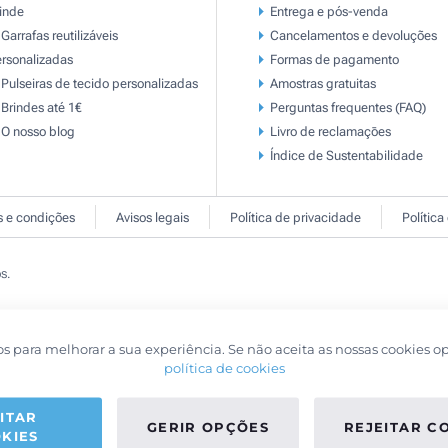
inde
Entrega e pós-venda
Garrafas reutilizáveis
Cancelamentos e devoluções
rsonalizadas
Formas de pagamento
Pulseiras de tecido personalizadas
Amostras gratuitas
Brindes até 1€
Perguntas frequentes (FAQ)
O nosso blog
Livro de reclamaçōes
Índice de Sustentabilidade
 e condições
Avisos legais
Política de privacidade
Política
s.
os para melhorar a sua experiência. Se não aceita as nossas cookies o
política de cookies
ITAR
GERIR OPÇÕES
REJEITAR C
KIES