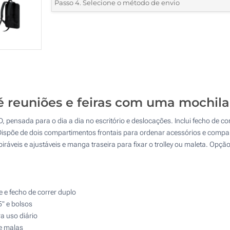
*
Quantidade mínima:
10
Passo 4. Selecione o método de envio
1 Cor (Na frente)
Quantidade
Standard
Preço/Unidade
2 Cores (Na frente)
10
3 Cores (Na frente)
20
4 Cores (Na frente)
50
Transferência digital a cores (Na frente)
té reuniões e feiras com uma mochila
100
00D, pensada para o dia a dia no escritório e deslocações. Inclui fecho de 
Sem impressão
200
ispõe de dois compartimentos frontais para ordenar acessórios e compart
iráveis e ajustáveis e manga traseira para fixar o trolley ou maleta. Opç
Atualizar
Outra :
 e fecho de correr duplo
" e bolsos
a uso diário
 e malas