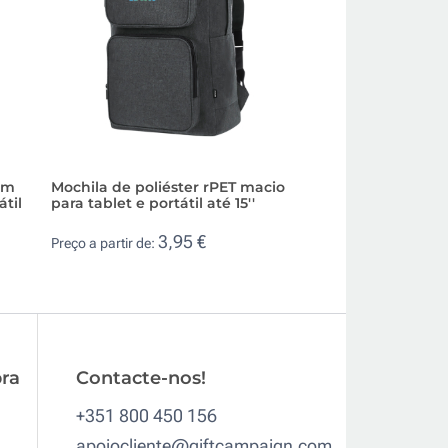
om
Mochila de poliéster rPET macio
Mochila multiuso
til
para tablet e portátil até 15''
hidrorresistente e
3,95 €
49,
Preço a partir de:
Preço a partir de:
ra
Contacte-nos!
+351 800 450 156
apoiocliente@giftcampaign.com