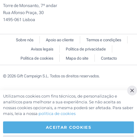
Torre de Monsanto, 7º andar
Rua Afonso Praça, 30
1495-061 Lisboa
Sobre nós
Apoio ao cliente
Termos e condições
Avisos legais
Política de privacidade
Política de cookies
Mapa do site
Contacto
© 2026 Gift Campaign S.L. Todos os direitos reservados.
Utilizamos cookies com fins técnicos, de personalização e
Cl
analíticos para melhorar a sua experiência. Se não aceita as
Co
nossas cookies opcionais, a mesma poderá ser afetada. Para saber
Ba
mais, leia a nossa
política de cookies
ACEITAR COOKIES