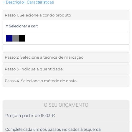
+ Descrição
+ Características
Passo 1. Selecione a cor do produto
*
Selecionar a cor:
Passo 2. Selecione a técnica de marcação
*
Selecione o tipo de marcação e as cores do logotipo:
Passo 3. Indique a quantidade
*
Quantidade mínima:
5
Passo 4. Selecione o método de envio
1 Cor (Na frente)
Quantidade
Standard
Preço/Unidade
Sem impressão
5
O SEU ORÇAMENTO
Preço a partir de:
15,03 €
10
25
Complete cada um dos passos indicados à esquerda