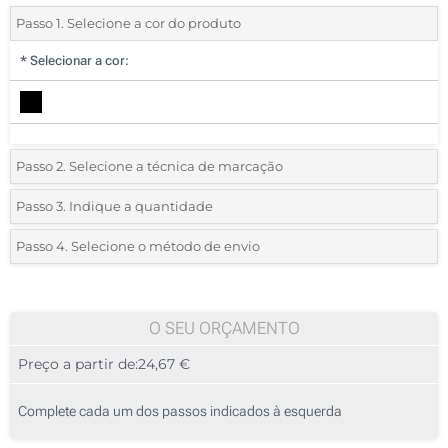
Passo 1. Selecione a cor do produto
*
Selecionar a cor:
Passo 2. Selecione a técnica de marcação
*
Selecione o tipo de marcação e as cores do logotipo:
Passo 3. Indique a quantidade
*
Quantidade mínima:
5
Passo 4. Selecione o método de envio
1 Cor (Parte superior)
Quantidade
Standard
Preço/Unidade
Bordado (Parte superior)
5
O SEU ORÇAMENTO
Transferência digital a cores (Parte superior)
Preço a partir de:
24,67 €
10
Sem impressão
25
Complete cada um dos passos indicados à esquerda
50