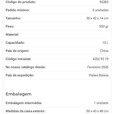
Código do produto:
56365
Pedido mínimo:
5 unidades
Tamanho:
30 x 42 x 14 cm
Peso:
550 gr
Material:
Capacidade:
15 L
País de origem:
China
Código Intrastat:
4202 92 19
No nosso catálogo desde:
Fevereiro 2026
País de expedição:
Países Baixos
Embalagem
Embalagem intermédia:
1 unidade
Medidas da caixa exterior:
50 x 43 x 48 cm