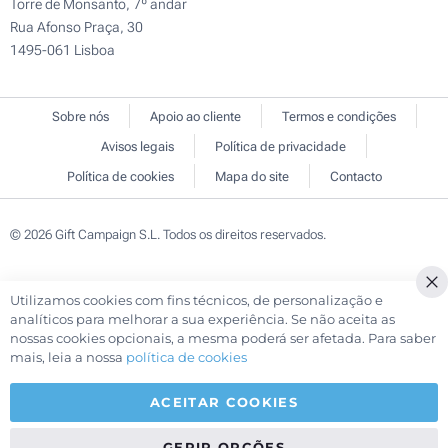
Torre de Monsanto, 7º andar
Rua Afonso Praça, 30
1495-061 Lisboa
Sobre nós
Apoio ao cliente
Termos e condições
Avisos legais
Política de privacidade
Política de cookies
Mapa do site
Contacto
© 2026 Gift Campaign S.L. Todos os direitos reservados.
Utilizamos cookies com fins técnicos, de personalização e
Cl
analíticos para melhorar a sua experiência. Se não aceita as
Co
nossas cookies opcionais, a mesma poderá ser afetada. Para saber
Ba
mais, leia a nossa
política de cookies
ACEITAR COOKIES
GERIR OPÇÕES