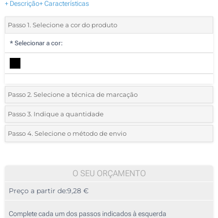
+ Descrição
+ Características
Passo 1. Selecione a cor do produto
*
Selecionar a cor:
Passo 2. Selecione a técnica de marcação
*
Selecione o tipo de marcação e as cores do logotipo:
Passo 3. Indique a quantidade
*
Quantidade mínima:
5
Passo 4. Selecione o método de envio
Transferência digital a cores (No bolso)
Quantidade
Standard
Preço/Unidade
Sem impressão
5
O SEU ORÇAMENTO
Preço a partir de:
9,28 €
10
25
Complete cada um dos passos indicados à esquerda