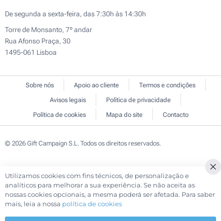
De segunda a sexta-feira, das 7:30h às 14:30h
Torre de Monsanto, 7º andar
Rua Afonso Praça, 30
1495-061 Lisboa
Sobre nós
Apoio ao cliente
Termos e condições
Avisos legais
Política de privacidade
Política de cookies
Mapa do site
Contacto
© 2026 Gift Campaign S.L. Todos os direitos reservados.
Utilizamos cookies com fins técnicos, de personalização e
Cl
analíticos para melhorar a sua experiência. Se não aceita as
Co
nossas cookies opcionais, a mesma poderá ser afetada. Para saber
Ba
mais, leia a nossa
política de cookies