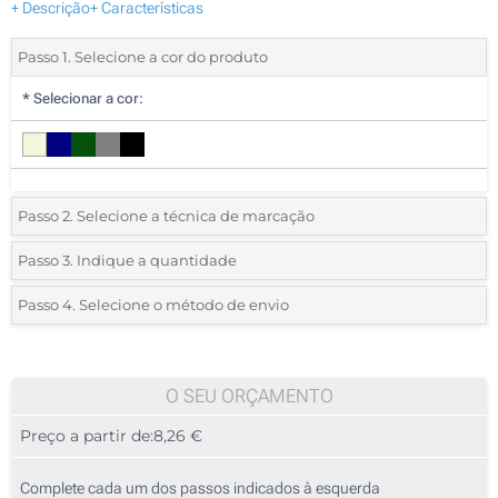
+ Descrição
+ Características
Passo 1. Selecione a cor do produto
*
Selecionar a cor:
Passo 2. Selecione a técnica de marcação
*
Selecione o tipo de marcação e as cores do logotipo:
Passo 3. Indique a quantidade
*
Quantidade mínima:
5
Passo 4. Selecione o método de envio
1 Cor (Na frente)
Quantidade
Standard
Preço/Unidade
2 Cores (Na frente)
5
O SEU ORÇAMENTO
3 Cores (Na frente)
Preço a partir de:
8,26 €
10
4 Cores (Na frente)
25
Complete cada um dos passos indicados à esquerda