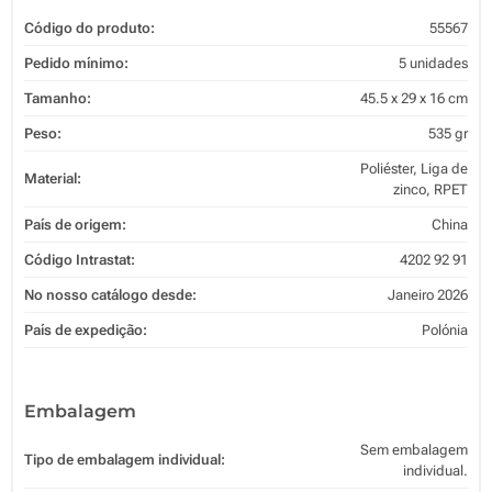
Código do produto:
55567
Pedido mínimo:
5 unidades
Tamanho:
45.5 x 29 x 16 cm
Peso:
535 gr
Poliéster, Liga de
Material:
zinco, RPET
País de origem:
China
Código Intrastat:
4202 92 91
No nosso catálogo desde:
Janeiro 2026
País de expedição:
Polónia
Embalagem
Sem embalagem
Tipo de embalagem individual:
individual.