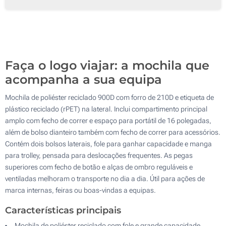
Transferência digital a cores (Na frente)
50
Sem impressão
100
Atualizar
Outra :
Faça o logo viajar: a mochila que
acompanha a sua equipa
Mochila de poliéster reciclado 900D com forro de 210D e etiqueta de
plástico reciclado (rPET) na lateral. Inclui compartimento principal
amplo com fecho de correr e espaço para portátil de 16 polegadas,
além de bolso dianteiro também com fecho de correr para acessórios.
Contém dois bolsos laterais, fole para ganhar capacidade e manga
para trolley, pensada para deslocações frequentes. As pegas
superiores com fecho de botão e alças de ombro reguláveis e
ventiladas melhoram o transporte no dia a dia. Útil para ações de
marca internas, feiras ou boas-vindas a equipas.
Características principais
Mochila de poliéster reciclado com fole e grande capacidade