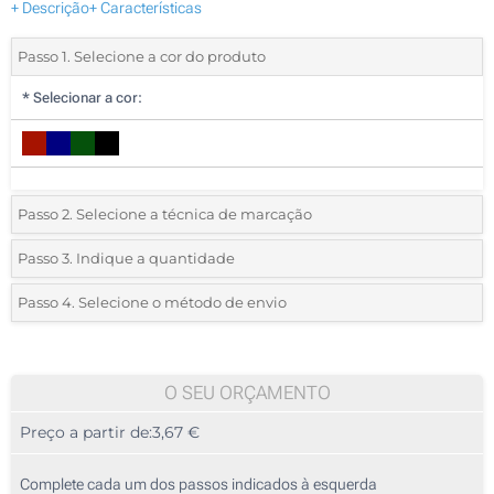
+ Descrição
+ Características
Passo 1. Selecione a cor do produto
*
Selecionar a cor:
Passo 2. Selecione a técnica de marcação
*
Selecione o tipo de marcação e as cores do logotipo:
Passo 3. Indique a quantidade
*
Quantidade mínima:
10
Passo 4. Selecione o método de envio
1 Cor (Na frente)
Quantidade
Standard
Preço/Unidade
Transferência digital a cores (Na frente)
10
O SEU ORÇAMENTO
Sem impressão
Preço a partir de:
3,67 €
20
50
Complete cada um dos passos indicados à esquerda