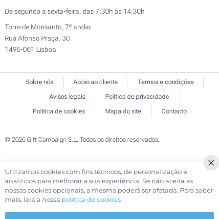
De segunda a sexta-feira, das 7:30h às 14:30h
Torre de Monsanto, 7º andar
Rua Afonso Praça, 30
1495-061 Lisboa
Sobre nós
Apoio ao cliente
Termos e condições
Avisos legais
Política de privacidade
Política de cookies
Mapa do site
Contacto
© 2026 Gift Campaign S.L. Todos os direitos reservados.
Utilizamos cookies com fins técnicos, de personalização e
Cl
analíticos para melhorar a sua experiência. Se não aceita as
Co
nossas cookies opcionais, a mesma poderá ser afetada. Para saber
Ba
mais, leia a nossa
política de cookies