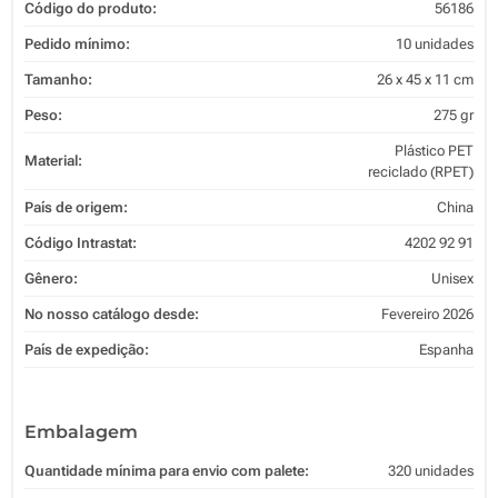
Código do produto:
56186
Pedido mínimo:
10 unidades
Tamanho:
26 x 45 x 11 cm
Peso:
275 gr
Plástico PET
Material:
reciclado (RPET)
País de origem:
China
Código Intrastat:
4202 92 91
Gênero:
Unisex
No nosso catálogo desde:
Fevereiro 2026
País de expedição:
Espanha
Embalagem
Quantidade mínima para envio com palete:
320 unidades