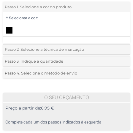
Passo 1. Selecione a cor do produto
*
Selecionar a cor:
Passo 2. Selecione a técnica de marcação
*
Selecione o tipo de marcação e as cores do logotipo:
Passo 3. Indique a quantidade
*
Quantidade mínima:
5
Passo 4. Selecione o método de envio
1 Cor (Parte superior)
Quantidade
Standard
Preço/Unidade
2 Cores (Parte superior)
5
O SEU ORÇAMENTO
3 Cores (Parte superior)
Preço a partir de:
6,95 €
10
4 Cores (Parte superior)
25
Complete cada um dos passos indicados à esquerda
Transferência digital a cores (Parte superior)
50