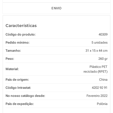
ENVIO
Características
Código do produto:
40309
Pedido mínimo:
5 unidades
Tamanho:
31 x 15 x 44 cm
Peso:
260 gr
Plástico PET
Material:
reciclado (RPET)
País de origem:
China
Código Intrastat:
4202 92 91
No nosso catálogo desde:
Fevereiro 2022
País de expedição:
Polónia