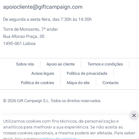
apoiocliente@giftcampaign.com
De segunda a sexta-feira, das 7:30h às 14:30h
Torre de Monsanto, 7º andar
Rua Afonso Praça, 30
1495-061 Lisboa
Sobre nós
Apoio ao cliente
Termos e condições
Avisos legais
Política de privacidade
Política de cookies
Mapa do site
Contacto
© 2026 Gift Campaign S.L. Todos os direitos reservados.
Utilizamos cookies com fins técnicos, de personalização e
Cl
analíticos para melhorar a sua experiência. Se não aceita as
Co
nossas cookies opcionais, a mesma poderá ser afetada. Para saber
Ba
mais, leia a nossa
política de cookies