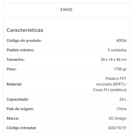
ENVIO
Características
Código do produto:
40054
Pedido mínimo:
5 unidades
Tamanho:
30 x 14 x 46 cm
Peso:
1700 gr
Plástico PET
Material:
reciclado (RPET) /
Couro PU (sintético)
Capacidade:
24 L
País de origem:
China
Marca:
XD Design
Código Intrastat:
4202 92 91