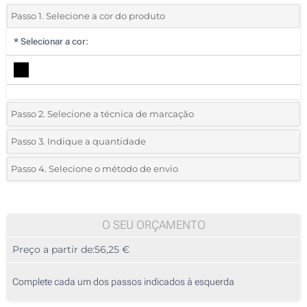
Passo 1. Selecione a cor do produto
*
Selecionar a cor:
Passo 2. Selecione a técnica de marcação
*
Selecione o tipo de marcação e as cores do logotipo:
Passo 3. Indique a quantidade
*
Quantidade mínima:
5
Passo 4. Selecione o método de envio
1 Cor (Na frente)
Quantidade
Standard
Preço/Unidade
2 Cores (Na frente)
5
O SEU ORÇAMENTO
3 Cores (Na frente)
Preço a partir de:
56,25 €
10
4 Cores (Na frente)
25
Complete cada um dos passos indicados à esquerda
Transferência digital a cores (Na frente)
50