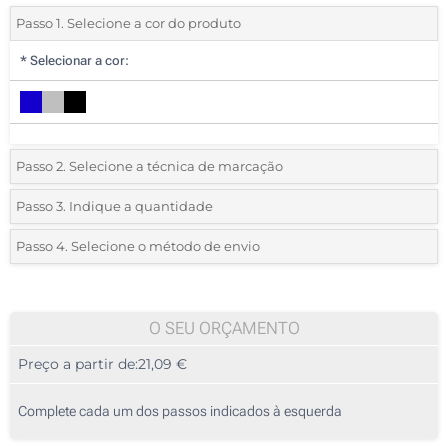
Passo 1. Selecione a cor do produto
*
Selecionar a cor:
Passo 2. Selecione a técnica de marcação
*
Selecione o tipo de marcação e as cores do logotipo:
Passo 3. Indique a quantidade
*
Quantidade mínima:
5
Passo 4. Selecione o método de envio
1 Cor (Na frente)
Quantidade
Standard
Preço/Unidade
2 Cores (Na frente)
5
O SEU ORÇAMENTO
3 Cores (Na frente)
Preço a partir de:
21,09 €
10
4 Cores (Na frente)
25
Complete cada um dos passos indicados à esquerda
Transferência digital a cores (Na frente)
50