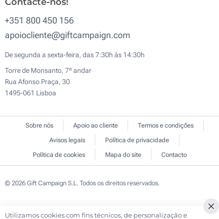
Contacte-nos!
+351 800 450 156
apoiocliente@giftcampaign.com
De segunda a sexta-feira, das 7:30h às 14:30h
Torre de Monsanto, 7º andar
Rua Afonso Praça, 30
1495-061 Lisboa
Sobre nós
Apoio ao cliente
Termos e condições
Avisos legais
Política de privacidade
Política de cookies
Mapa do site
Contacto
© 2026 Gift Campaign S.L. Todos os direitos reservados.
Utilizamos cookies com fins técnicos, de personalização e
Cl