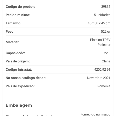
Código do produto:
39835
Pedido mínimo:
5 unidades
Tamanho:
16 x 30 x 45 cm
Peso:
522 gr
Plástico TPE /
Material:
Poliéster
Capacidade:
22 L
País de origem:
China
Código Intrastat:
4202 92 91
No nosso catálogo desde:
Novembro 2021
País de expedição:
Roménia
Embalagem
Fornecido num saco