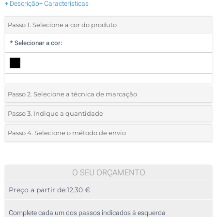
+ Descrição
+ Características
Passo 1. Selecione a cor do produto
*
Selecionar a cor:
Passo 2. Selecione a técnica de marcação
*
Selecione o tipo de marcação e as cores do logotipo:
Passo 3. Indique a quantidade
*
Quantidade mínima:
5
Passo 4. Selecione o método de envio
Transferência digital a cores (Na frente)
Quantidade
Standard
Preço/Unidade
Sem impressão
5
O SEU ORÇAMENTO
Preço a partir de:
12,30 €
10
25
Complete cada um dos passos indicados à esquerda