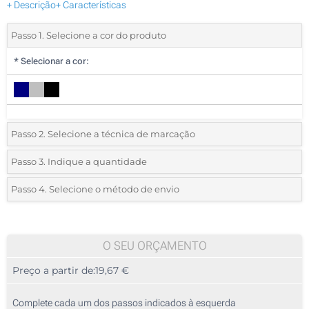
+ Descrição
+ Características
Passo 1. Selecione a cor do produto
*
Selecionar a cor:
Passo 2. Selecione a técnica de marcação
*
Selecione o tipo de marcação e as cores do logotipo:
Passo 3. Indique a quantidade
*
Quantidade mínima:
5
Passo 4. Selecione o método de envio
1 Cor (Na frente)
Quantidade
Standard
Preço/Unidade
2 Cores (Na frente)
5
O SEU ORÇAMENTO
3 Cores (Na frente)
Preço a partir de:
19,67 €
10
4 Cores (Na frente)
25
Complete cada um dos passos indicados à esquerda