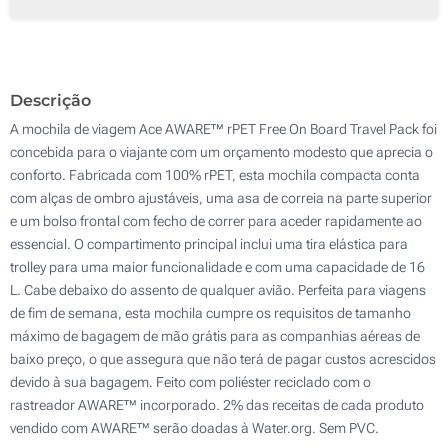
Transferência digital a cores (Na frente)
50
Bordado (Na frente)
100
Descrição
Sem impressão
Atualizar
Outra :
A mochila de viagem Ace AWARE™ rPET Free On Board Travel Pack foi
concebida para o viajante com um orçamento modesto que aprecia o
conforto. Fabricada com 100% rPET, esta mochila compacta conta
com alças de ombro ajustáveis, uma asa de correia na parte superior
e um bolso frontal com fecho de correr para aceder rapidamente ao
essencial. O compartimento principal inclui uma tira elástica para
trolley para uma maior funcionalidade e com uma capacidade de 16
L. Cabe debaixo do assento de qualquer avião. Perfeita para viagens
de fim de semana, esta mochila cumpre os requisitos de tamanho
máximo de bagagem de mão grátis para as companhias aéreas de
baixo preço, o que assegura que não terá de pagar custos acrescidos
devido à sua bagagem. Feito com poliéster reciclado com o
rastreador AWARE™ incorporado. 2% das receitas de cada produto
vendido com AWARE™ serão doadas à Water.org. Sem PVC.