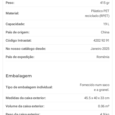
Peso:
415 gr
Plástico PET
Material:
reciclado (RPET)
Capacidade:
19 L
País de origem:
China
Código Intrastat:
4202 92 91
No nosso catálogo desde:
Janeiro 2025
País de expedição:
Roménia
Embalagem
Fornecido num saco
Tipo de embalagem individual:
e a granel.
Medidas da caixa exterior:
45.5 x 40 x 33 cm
Volume da caixa exterior:
0.06 m³
Peso da caixa exterior:
4.9 kg