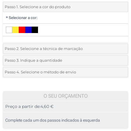
Passo 1. Selecione a cor do produto
*
Selecionar a cor:
Passo 2. Selecione a técnica de marcação
*
Selecione o tipo de marcação e as cores do logotipo:
Passo 3. Indique a quantidade
*
Quantidade mínima:
15
Passo 4. Selecione o método de envio
1 Cor (Na frente)
Quantidade
Standard
Preço/Unidade
Transferência de Serigrafia (Na frente)
15
O SEU ORÇAMENTO
Sem impressão
Preço a partir de:
4,60 €
30
75
Complete cada um dos passos indicados à esquerda
150