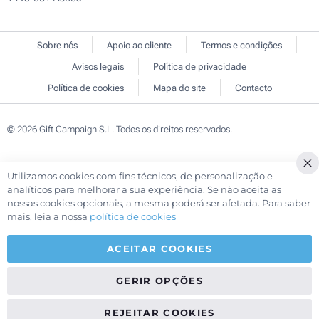
Sobre nós
Apoio ao cliente
Termos e condições
Avisos legais
Política de privacidade
Política de cookies
Mapa do site
Contacto
© 2026 Gift Campaign S.L. Todos os direitos reservados.
Utilizamos cookies com fins técnicos, de personalização e
Cl
analíticos para melhorar a sua experiência. Se não aceita as
Co
nossas cookies opcionais, a mesma poderá ser afetada. Para saber
Ba
mais, leia a nossa
política de cookies
ACEITAR COOKIES
GERIR OPÇÕES
REJEITAR COOKIES