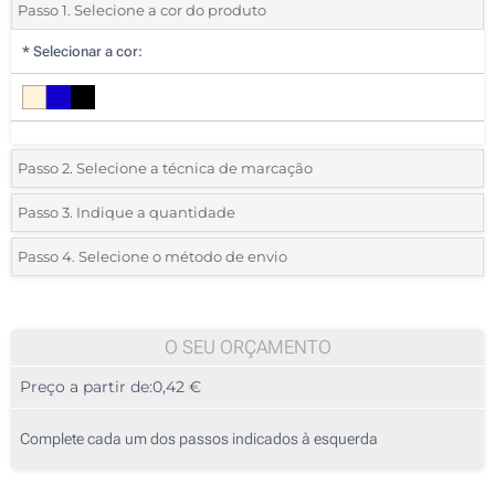
Passo 1. Selecione a cor do produto
*
Selecionar a cor:
Passo 2. Selecione a técnica de marcação
*
Selecione o tipo de marcação e as cores do logotipo:
Passo 3. Indique a quantidade
*
Quantidade mínima:
25
Passo 4. Selecione o método de envio
1 Cor (Num lado)
Quantidade
Standard
Preço/Unidade
2 Cores (Num lado)
25
O SEU ORÇAMENTO
3 Cores (Num lado)
Preço a partir de:
0,42 €
50
4 Cores (Num lado)
125
Complete cada um dos passos indicados à esquerda
Transferência digital a cores (Num lado)
250