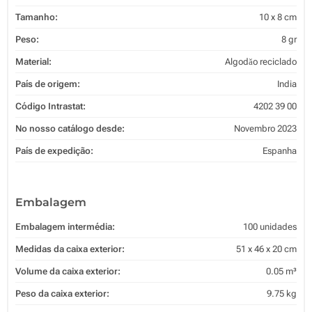
Tamanho:
10 x 8 cm
Peso:
8 gr
Material:
Algodăo reciclado
País de origem:
India
Código Intrastat:
4202 39 00
No nosso catálogo desde:
Novembro 2023
País de expedição:
Espanha
Embalagem
Embalagem intermédia:
100 unidades
Medidas da caixa exterior:
51 x 46 x 20 cm
Volume da caixa exterior:
0.05 m³
Peso da caixa exterior:
9.75 kg