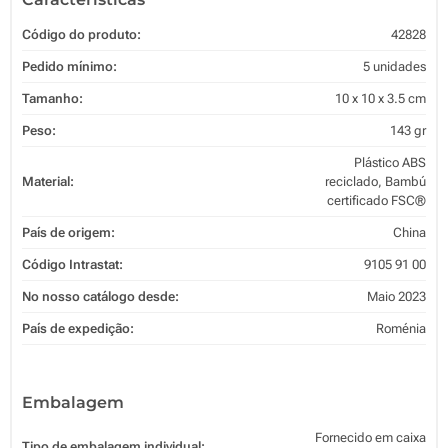
Código do produto:
42828
Pedido mínimo:
5 unidades
Tamanho:
10 x 10 x 3.5 cm
Peso:
143 gr
Plástico ABS
Material:
reciclado, Bambú
certificado FSC®
País de origem:
China
Código Intrastat:
9105 91 00
No nosso catálogo desde:
Maio 2023
País de expedição:
Roménia
Embalagem
Fornecido em caixa
Tipo de embalagem individual: