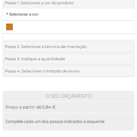
Passo 1. Selecione a cor do produto
*
Selecionar a cor:
Passo 2. Selecione a técnica de marcação
*
Selecione o tipo de marcação e as cores do logotipo:
Passo 3. Indique a quantidade
*
Quantidade mínima:
5
Passo 4. Selecione o método de envio
1 Cor (Na frente)
Quantidade
Standard
Preço/Unidade
2 Cores (Na frente)
5
O SEU ORÇAMENTO
3 Cores (Na frente)
Preço a partir de:
5,84 €
10
4 Cores (Na frente)
25
Complete cada um dos passos indicados à esquerda
Gravação a laser (Na frente)
50