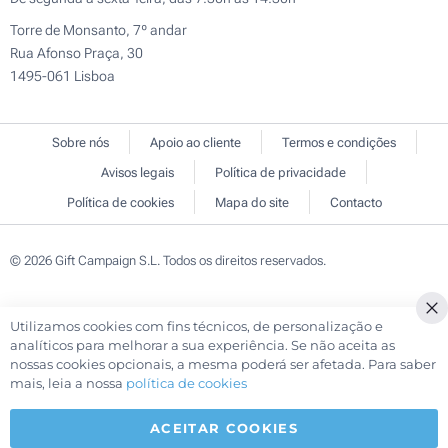
Torre de Monsanto, 7º andar
Rua Afonso Praça, 30
1495-061 Lisboa
Sobre nós
Apoio ao cliente
Termos e condições
Avisos legais
Política de privacidade
Política de cookies
Mapa do site
Contacto
© 2026 Gift Campaign S.L. Todos os direitos reservados.
Utilizamos cookies com fins técnicos, de personalização e
Cl
analíticos para melhorar a sua experiência. Se não aceita as
Co
nossas cookies opcionais, a mesma poderá ser afetada. Para saber
Ba
mais, leia a nossa
política de cookies
ACEITAR COOKIES