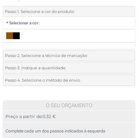
Passo 1. Selecione a cor do produto
*
Selecionar a cor:
Passo 2. Selecione a técnica de marcação
*
Selecione o tipo de marcação e as cores do logotipo:
Passo 3. Indique a quantidade
*
Quantidade mínima:
50
Passo 4. Selecione o método de envio
1 Cor (Num lado)
Quantidade
Standard
Preço/Unidade
2 Cores (Num lado)
50
O SEU ORÇAMENTO
3 Cores (Num lado)
Preço a partir de:
0,32 €
100
4 Cores (Num lado)
250
Complete cada um dos passos indicados à esquerda
Gravação a laser (Num lado)