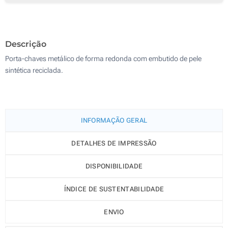
500
Sem impressão
1000
Descrição
Atualizar
Outra :
Porta-chaves metálico de forma redonda com embutido de pele
sintética reciclada.
INFORMAÇÃO GERAL
DETALHES DE IMPRESSÃO
DISPONIBILIDADE
ÍNDICE DE SUSTENTABILIDADE
ENVIO