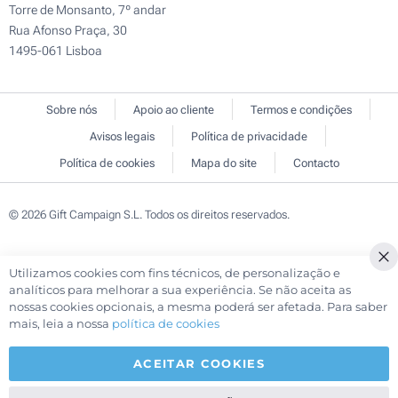
Torre de Monsanto, 7º andar
Rua Afonso Praça, 30
1495-061 Lisboa
Sobre nós
Apoio ao cliente
Termos e condições
Avisos legais
Política de privacidade
Política de cookies
Mapa do site
Contacto
© 2026 Gift Campaign S.L. Todos os direitos reservados.
Utilizamos cookies com fins técnicos, de personalização e
Cl
analíticos para melhorar a sua experiência. Se não aceita as
Co
nossas cookies opcionais, a mesma poderá ser afetada. Para saber
Ba
mais, leia a nossa
política de cookies
ACEITAR COOKIES