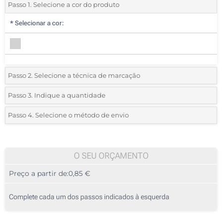
Passo 1. Selecione a cor do produto
*
Selecionar a cor:
Passo 2. Selecione a técnica de marcação
*
Selecione o tipo de marcação e as cores do logotipo:
Passo 3. Indique a quantidade
*
Quantidade mínima:
25
Passo 4. Selecione o método de envio
Gravação a laser (Na frente)
Quantidade
Standard
Preço/Unidade
Sem impressão
25
O SEU ORÇAMENTO
Preço a partir de:
0,85 €
50
125
Complete cada um dos passos indicados à esquerda
250