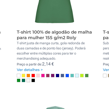
a
T-shirt 100% de algodão de malha
T-
para mulher 155 g/m2 Roly
pa
T-shirt justa de manga curta, gola redonda de
Subt
duas camadas e de ponto liso (jersey). Poderá
per
m
escolher entre múltiplas cores para ter o
meti
merchandising adequado.
real
a
2,14 €
Preço a partir de:
Preç
Ver detalhes >
Ver