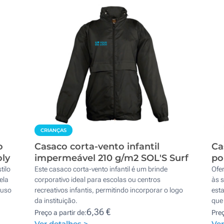
CRIANÇAS
o
Casaco corta-vento infantil
Ca
oly
impermeável 210 g/m2 SOL'S Surf
po
tilo
Este casaco corta-vento infantil é um brinde
Ofe
ela
corporativo ideal para escolas ou centros
às 
 uso
recreativos infantis, permitindo incorporar o logo
est
da instituição.
que
6,36 €
Preço a partir de:
Preç
Ver detalhes >
Ver