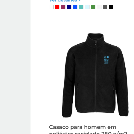
Casaco para homem em
poliéster reciclado 280 g/m2