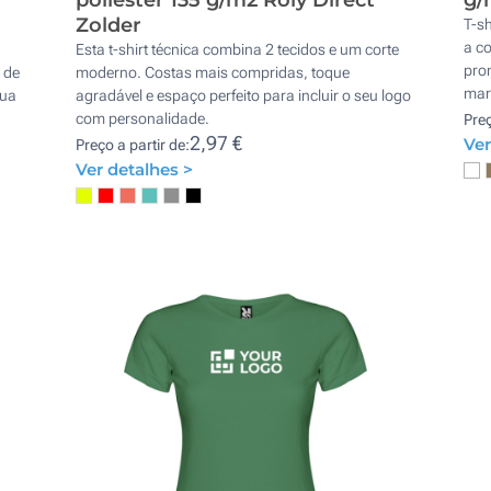
Zolder
T-sh
a c
Esta t-shirt técnica combina 2 tecidos e um corte
pro
 de
moderno. Costas mais compridas, toque
mar
sua
agradável e espaço perfeito para incluir o seu logo
com personalidade.
Preç
2,97 €
Ver
Preço a partir de:
Ver detalhes >