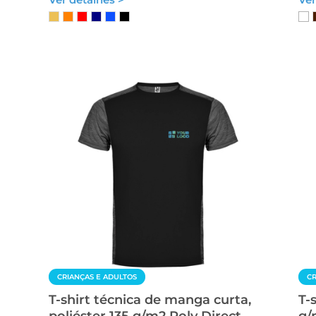
CRIANÇAS E ADULTOS
CR
T-shirt técnica de manga curta,
T-
poliéster 135 g/m2 Roly Direct
g/