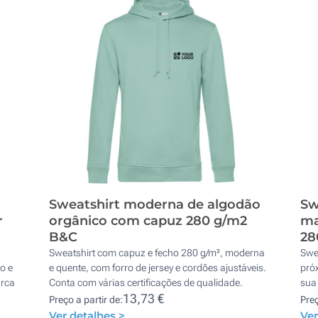
Sweatshirt moderna de algodão
Sw
r
orgânico com capuz 280 g/m2
ma
B&C
28
Sweatshirt com capuz e fecho 280 g/m², moderna
Swe
o e
e quente, com forro de jersey e cordões ajustáveis.
pró
arca
Conta com várias certificações de qualidade.
sua
13,73 €
Preço a partir de:
Preç
Ver detalhes >
Ver