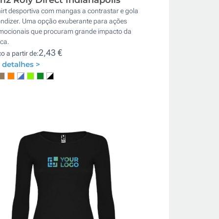
irt desportiva com mangas a contrastar e gola
ondizer. Uma opção exuberante para ações
mocionais que procuram grande impacto da
ca.
2,43 €
o a partir de:
 detalhes >