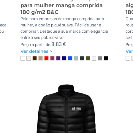
para mulher manga comprida
al
180 g/m2 B&C
18
Polo para empresas de manga comprida para
Qua
peça
mulher, algodão piqué suave. Fácil de usar e
rou
 ou
combinar. Destaque a sua marca com elegância
corp
entre o seu público-alvo.
cert
8,83 €
Preço a partir de:
Preç
Ver detalhes >
Ver