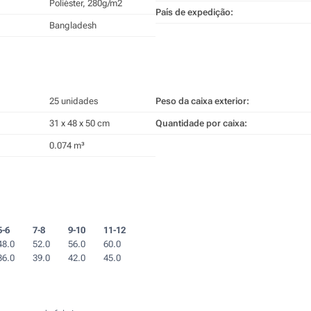
Poliéster, 280g/m2
País de expedição:
Bangladesh
25 unidades
Peso da caixa exterior:
31 x 48 x 50 cm
Quantidade por caixa:
0.074 m³
5-6
7-8
9-10
11-12
48.0
52.0
56.0
60.0
36.0
39.0
42.0
45.0