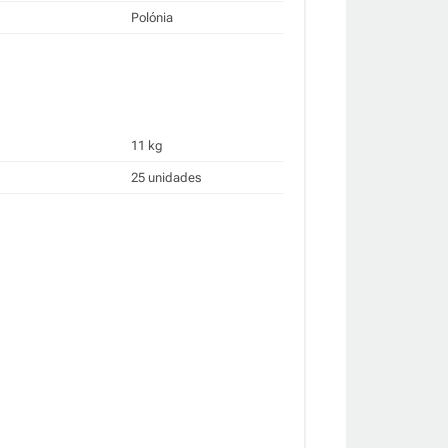
Polónia
11 kg
25 unidades