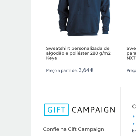
Sweatshirt personalizada de
Swe
algodão e poliéster 280 g/m2
par
Keya
NXT
3,64 €
Preço a partir de:
Preço
C
Confie na Gift Campaign
br