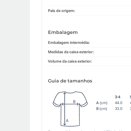
País de origem:
Embalagem
Embalagem intermédia:
Medidas da caixa exterior:
Volume da caixa exterior:
Guia de tamanhos
3-4
A
(cm)
44.0
B
(cm)
33.0