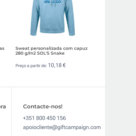
as
Sweat personalizada com capuz
Jersey de algodão
280 g/m2 SOL'S Snake
malha unissexo 2
10,18 €
7,3
Preço a partir de:
Preço a partir de:
ra
Contacte-nos!
+351 800 450 156
apoiocliente@giftcampaign.com