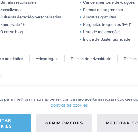
Garrafas reutilizáveis
Cancelamentos e devoluções
rsonalizadas
Formas de pagamento
Pulseiras de tecido personalizadas
Amostras gratuitas
Brindes até 1€
Perguntas frequentes (FAQ)
O nosso blog
Livro de reclamaçōes
Índice de Sustentabilidade
 e condições
Avisos legais
Política de privacidade
Política
s.
os para melhorar a sua experiência. Se não aceita as nossas cookies o
política de cookies
ITAR
GERIR OPÇÕES
REJEITAR C
KIES