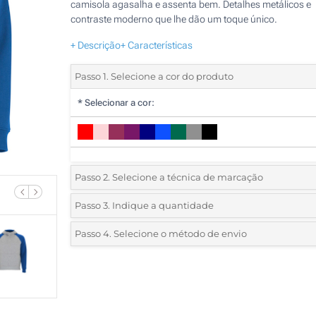
camisola agasalha e assenta bem. Detalhes metálicos e
contraste moderno que lhe dão um toque único.
+ Descrição
+ Características
Passo 1. Selecione a cor do produto
*
Selecionar a cor:
Passo 2. Selecione a técnica de marcação
*
Selecione o tipo de marcação e as cores do logotipo:
Passo 3. Indique a quantidade
*
Pedido mínimo 5 (total de pedido)
Passo 4. Selecione o método de envio
1 Cor (Num lado)
Standard
Deve selecionar uma cor para ver as quantidades e tamanh
2 Cores (Num lado)
disponíveis.
3 Cores (Num lado)