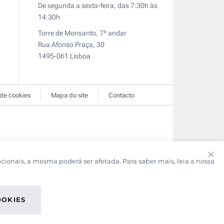
De segunda a sexta-feira, das 7:30h às
14:30h
Torre de Monsanto, 7º andar
Rua Afonso Praça, 30
1495-061 Lisboa
 de cookies
Mapa do site
Contacto
pcionais, a mesma poderá ser afetada. Para saber mais, leia a nossa
Clo
Coo
Bar
OOKIES