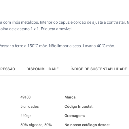
Calcular preço
4 Cores (Num lado)
Bordado (Num lado)
 com ilhós metálicos. Interior do capuz e cordão de ajuste a contrastar, t
ha de elastano 1 x 1. Etiqueta amovível.
Transferência digital a cores (Num lado)
 Passar a ferro a 150°C máx. Não limpar a seco. Lavar a 40°C máx.
Sem impressão
PRESSÃO
DISPONIBILIDADE
ÍNDICE DE SUSTENTABILIDADE
49188
Marca:
5 unidades
Código Intrastat:
440 gr
Gramagem:
50% Algodăo, 50%
No nosso catálogo desde: