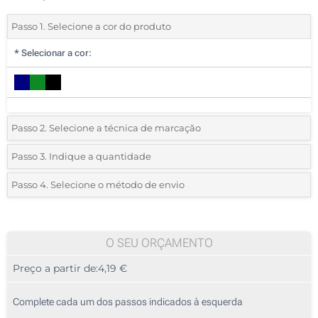
Passo 1. Selecione a cor do produto
*
Selecionar a cor:
Passo 2. Selecione a técnica de marcação
*
Selecione o tipo de marcação e as cores do logotipo:
Passo 3. Indique a quantidade
*
Pedido mínimo 10 (total de pedido)
Passo 4. Selecione o método de envio
1 Cor (Num lado)
Standard
Deve selecionar uma cor para ver as quantidades e tamanhos
2 Cores (Num lado)
disponíveis.
O SEU ORÇAMENTO
3 Cores (Num lado)
Preço a partir de:
4,19 €
Calcular preço
4 Cores (Num lado)
Complete cada um dos passos indicados à esquerda
Transfer Digital Têxtil Full Color (Num lado)