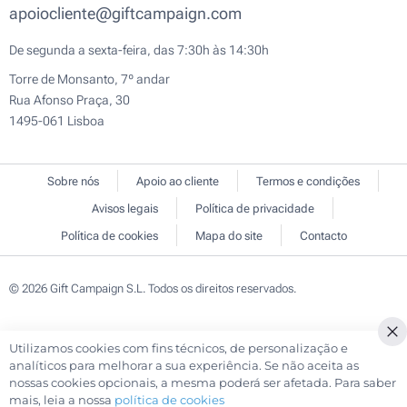
apoiocliente@giftcampaign.com
De segunda a sexta-feira, das 7:30h às 14:30h
Torre de Monsanto, 7º andar
Rua Afonso Praça, 30
1495-061 Lisboa
Sobre nós
Apoio ao cliente
Termos e condições
Avisos legais
Política de privacidade
Política de cookies
Mapa do site
Contacto
© 2026 Gift Campaign S.L. Todos os direitos reservados.
Utilizamos cookies com fins técnicos, de personalização e
Cl
analíticos para melhorar a sua experiência. Se não aceita as
Co
nossas cookies opcionais, a mesma poderá ser afetada. Para saber
Ba
mais, leia a nossa
política de cookies