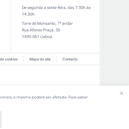
De segunda a sexta-feira, das 7:30h às
14:30h
Torre de Monsanto, 7º andar
Rua Afonso Praça, 30
1495-061 Lisboa
 de cookies
Mapa do site
Contacto
cionais, a mesma poderá ser afetada. Para saber
Clo
Coo
Bar