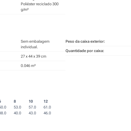
Poliéster reciclado 300
g/m²
Sem embalagem
Peso da caixa exterior:
individual.
Quantidade por caixa:
27 x 44 x 39 cm
0.046 m³
6
8
10
12
50.0
53.0
57.0
61.0
38.0
40.0
43.0
46.0