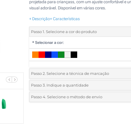
projetada para criançass, com um ajuste confortável e 
visual adorável. Disponível em várias cores.
+ Descrição
+ Características
Passo 1. Selecione a cor do produto
*
Selecionar a cor:
Passo 2. Selecione a técnica de marcação
*
Selecione o tipo de marcação e as cores do logotipo:
Passo 3. Indique a quantidade
*
Pedido mínimo 5 (total de pedido)
Passo 4. Selecione o método de envio
1 Cor (Num lado)
Standard
Deve selecionar uma cor para ver as quantidades e tamanh
2 Cores (Num lado)
disponíveis.
3 Cores (Num lado)