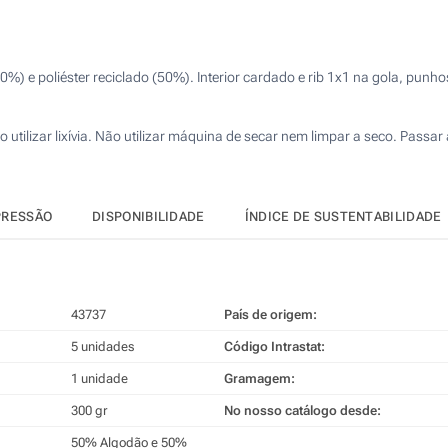
Calcular preço
4 Cores (Num lado)
Transferência digital a cores (Num lado)
%) e poliéster reciclado (50%). Interior cardado e rib 1x1 na gola, punho
Bordado (Num lado)
tilizar lixívia. Não utilizar máquina de secar nem limpar a seco. Passar
Sem impressão
PRESSÃO
DISPONIBILIDADE
ÍNDICE DE SUSTENTABILIDADE
43737
País de origem:
5 unidades
Código Intrastat:
1 unidade
Gramagem:
300 gr
No nosso catálogo desde:
50% Algodão e 50%