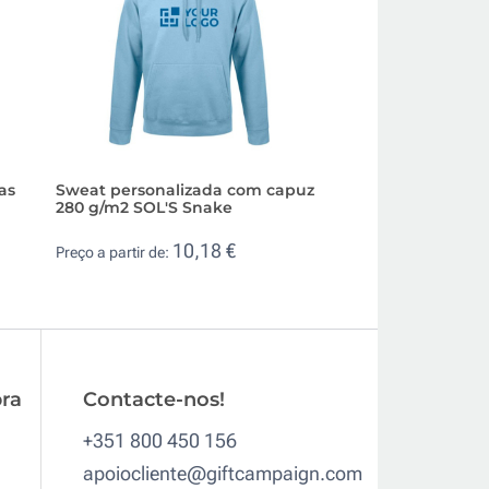
as
Sweat personalizada com capuz
Jersey de algodão
280 g/m2 SOL'S Snake
malha unissexo 2
10,18 €
7,3
Preço a partir de:
Preço a partir de:
ra
Contacte-nos!
+351 800 450 156
apoiocliente@giftcampaign.com