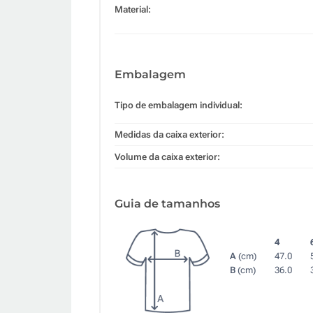
Material:
Embalagem
Tipo de embalagem individual:
Medidas da caixa exterior:
Volume da caixa exterior:
Guia de tamanhos
4
A
(cm)
47.0
B
(cm)
36.0