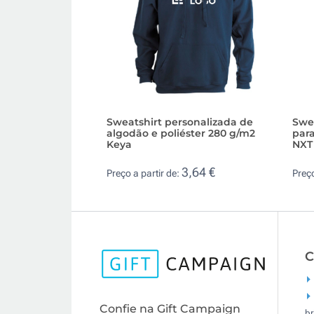
Sweatshirt personalizada de
Swe
algodão e poliéster 280 g/m2
par
Keya
NXT
3,64 €
Preço a partir de:
Preço
C
Confie na Gift Campaign
br