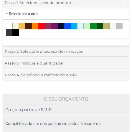
Passo 1. Selecione a cor do produto
*
Selecionar a cor:
Passo 2. Selecione a técnica de marcação
*
Selecione o tipo de marcação e as cores do logotipo:
Passo 3. Indique a quantidade
*
Pedido mínimo 5 (total de pedido)
Passo 4. Selecione o método de envio
1 Cor (Num lado)
Standard
Deve selecionar uma cor para ver as quantidades e tamanhos
2 Cores (Num lado)
disponíveis.
O SEU ORÇAMENTO
3 Cores (Num lado)
Preço a partir de:
6,11 €
Calcular preço
4 Cores (Num lado)
Complete cada um dos passos indicados à esquerda
Transfer Digital Têxtil Full Color (Num lado)