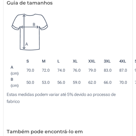
Guia de tamanhos
S
M
L
XL
XXL
3XL
4XL
A
70.0
72.0
74.0
76.0
79.0
83.0
87.0
(cm)
B
50.0
53.0
56.0
59.0
62.0
66.0
70.0
(cm)
Estas medidas podem variar até 5% devido ao processo de
fabrico
Também pode encontrá-lo em