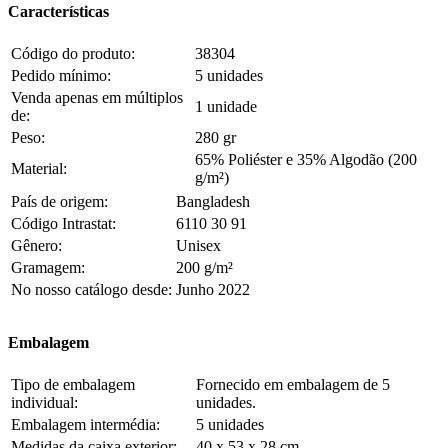
Características
Código do produto:
38304
Pedido mínimo:
5 unidades
Venda apenas em múltiplos
1 unidade
de:
Peso:
280 gr
65% Poliéster e 35% Algodão (200
Material:
g/m²)
País de origem:
Bangladesh
Código Intrastat:
6110 30 91
Gênero:
Unisex
Gramagem:
200 g/m²
No nosso catálogo desde:
Junho 2022
Embalagem
Tipo de embalagem
Fornecido em embalagem de 5
individual:
unidades.
Embalagem intermédia:
5 unidades
Medidas da caixa exterior:
40 x 53 x 28 cm