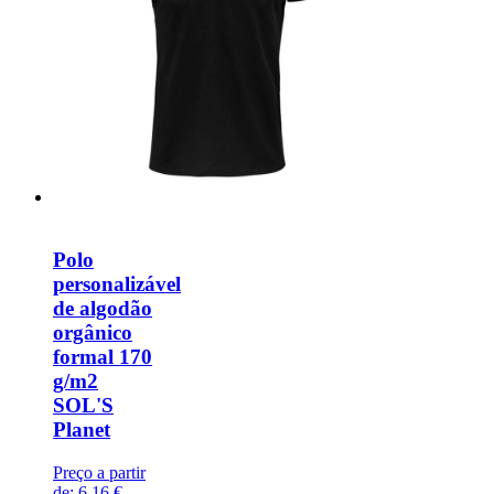
Polo
personalizável
de algodão
orgânico
formal 170
g/m2
SOL'S
Planet
Preço a partir
de:
6,16 €