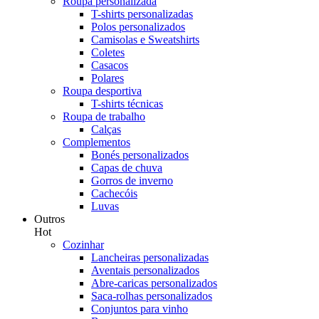
Roupa personalizada
T-shirts personalizadas
Polos personalizados
Camisolas e Sweatshirts
Coletes
Casacos
Polares
Roupa desportiva
T-shirts técnicas
Roupa de trabalho
Calças
Complementos
Bonés personalizados
Capas de chuva
Gorros de inverno
Cachecóis
Luvas
Outros
Hot
Cozinhar
Lancheiras personalizadas
Aventais personalizados
Abre-caricas personalizados
Saca-rolhas personalizados
Conjuntos para vinho