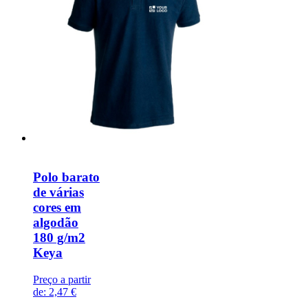
Polo barato
de várias
cores em
algodão
180 g/m2
Keya
Preço a partir
de:
2,47 €