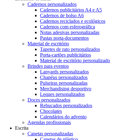
Cadernos personalizados
Cadernos publicitários A4 e A5
Cadernos de bolso A6
Cadernos reciclados e ecológicos
Cadernos com esferográfica
Notas adesivas personalizadas
Pastas porta-documentos
Material de escritório
Tapetes de rato personalizados
Porta-cartões publicitários
Material de escritório personalizado
Brindes para eventos
Lanyards personalizados
Chapéus personalizados
Pulseiras personalizadas
Merchandising desportivo
Leques personalizados
Doces personalizados
Rebuçados personalizados
Chocolates
Calendários do advento
Agendas profissionais
Escrita
Canetas personalizadas
Canetas de plástico