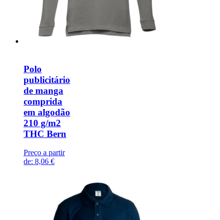
Polo
publicitário
de manga
comprida
em algodão
210 g/m2
THC Bern
Preço a partir
de:
8,06 €