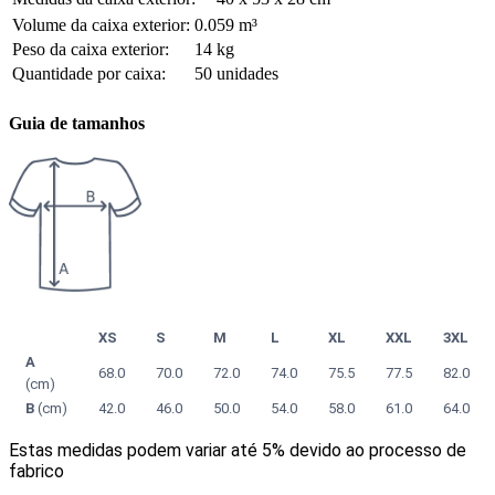
Volume da caixa exterior:
0.059 m³
Peso da caixa exterior:
14 kg
Quantidade por caixa:
50 unidades
Guia de tamanhos
XS
S
M
L
XL
XXL
3XL
A
68.0
70.0
72.0
74.0
75.5
77.5
82.0
(cm)
B
(cm)
42.0
46.0
50.0
54.0
58.0
61.0
64.0
Estas medidas podem variar até 5% devido ao processo de
fabrico