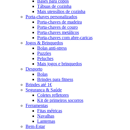
Bases para copos
Tábuas de cozinha
Mais utensílios de cozinha
Porta-chaves personalizados
Porta-chaves de madeira
Porta-chaves de couro
Porta-chaves metálicos
Porta-chaves com abre-caricas
Jogos & Brinquedos
Bolas anti-stress
Puzzles
Peluches
Mais jogos e brinquedos
Desporto
Bolas
Brindes para fitness
Brindes até 1€
Segurança & Saúde
Coletes refletores
Kit de primeiros socorros
Ferramentas
Fitas métricas
Navalhas
Lanternas
Bem-Estar