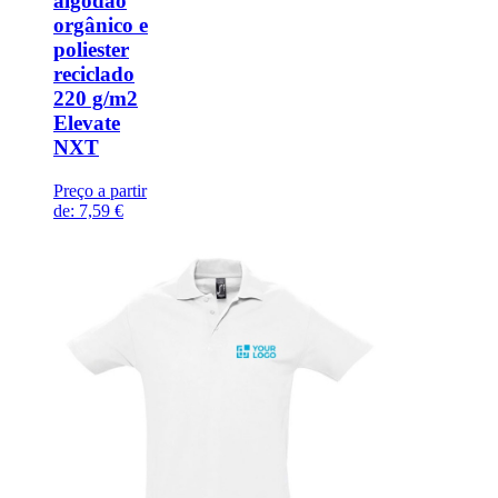
algodão
orgânico e
poliester
reciclado
220 g/m2
Elevate
NXT
Preço a partir
de:
7,59 €