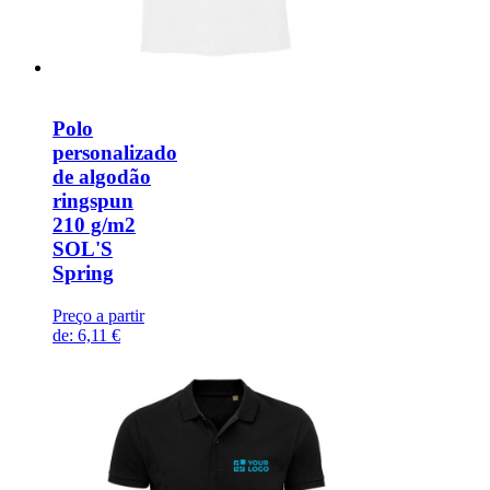
Polo
personalizado
de algodão
ringspun
210 g/m2
SOL'S
Spring
Preço a partir
de:
6,11 €