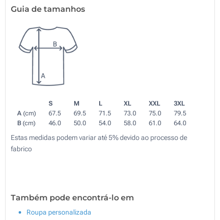
Guia de tamanhos
S
M
L
XL
XXL
3XL
A
(cm)
67.5
69.5
71.5
73.0
75.0
79.5
B
(cm)
46.0
50.0
54.0
58.0
61.0
64.0
Estas medidas podem variar até 5% devido ao processo de
fabrico
Também pode encontrá-lo em
Roupa personalizada