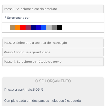
Passo 1. Selecione a cor do produto
*
Selecionar a cor:
Passo 2. Selecione a técnica de marcação
*
Selecione o tipo de marcação e as cores do logotipo:
Passo 3. Indique a quantidade
*
Pedido mínimo 5 (total de pedido)
Passo 4. Selecione o método de envio
1 Cor (Num lado)
Standard
Deve selecionar uma cor para ver as quantidades e tamanhos
2 Cores (Num lado)
disponíveis.
O SEU ORÇAMENTO
3 Cores (Num lado)
Preço a partir de:
8,06 €
Calcular preço
4 Cores (Num lado)
Complete cada um dos passos indicados à esquerda
Bordado (Num lado)