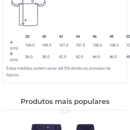
38
40
42
44
46
48
5
A
106.0
106.5
107.0
107.5
108.0
108.5
10
(cm)
B
36.0
38.0
42.0
42.0
44.0
46.0
48
(cm)
Estas medidas podem variar até 5% devido ao processo de
fabrico
Produtos mais populares