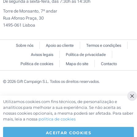
De segunda a sexta-feira, das 7:30h às 14:30h
Torre de Monsanto, 7º andar
Rua Afonso Praça, 30
1495-061 Lisboa
Sobre nós
Apoio ao cliente
Termos e condições
Avisos legais
Política de privacidade
Política de cookies
Mapa do site
Contacto
© 2026 Gift Campaign S.L. Todos os direitos reservados.
Utilizamos cookies com fins técnicos, de personalização e
Cl
analíticos para melhorar a sua experiência. Se não aceita as
Co
nossas cookies opcionais, a mesma poderá ser afetada. Para saber
Ba
mais, leia a nossa
política de cookies
ACEITAR COOKIES