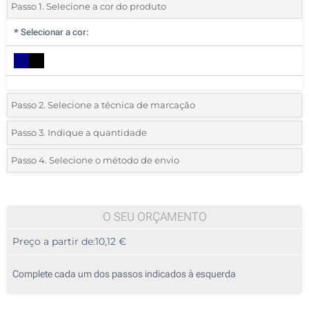
Passo 1. Selecione a cor do produto
*
Selecionar a cor:
Passo 2. Selecione a técnica de marcação
*
Selecione o tipo de marcação e as cores do logotipo:
Passo 3. Indique a quantidade
*
Pedido mínimo 10 (total de pedido)
Passo 4. Selecione o método de envio
Transferência digital a cores (Num lado)
Standard
Deve selecionar uma cor para ver as quantidades e tamanhos
Sem impressão
disponíveis.
O SEU ORÇAMENTO
Preço a partir de:
10,12 €
Calcular preço
Complete cada um dos passos indicados à esquerda