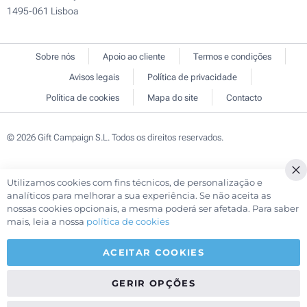
1495-061 Lisboa
Sobre nós
Apoio ao cliente
Termos e condições
Avisos legais
Política de privacidade
Política de cookies
Mapa do site
Contacto
© 2026 Gift Campaign S.L. Todos os direitos reservados.
Utilizamos cookies com fins técnicos, de personalização e
Cl
analíticos para melhorar a sua experiência. Se não aceita as
Co
nossas cookies opcionais, a mesma poderá ser afetada. Para saber
Ba
mais, leia a nossa
política de cookies
ACEITAR COOKIES
GERIR OPÇÕES