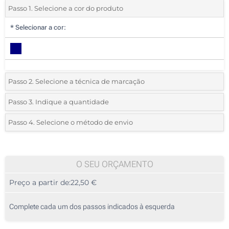
Passo 1. Selecione a cor do produto
*
Selecionar a cor:
Passo 2. Selecione a técnica de marcação
*
Selecione o tipo de marcação e as cores do logotipo:
Passo 3. Indique a quantidade
*
Pedido mínimo 10 (total de pedido)
Passo 4. Selecione o método de envio
Sem impressão
Standard
Deve selecionar uma cor para ver as quantidades e tamanhos
disponíveis.
O SEU ORÇAMENTO
Preço a partir de:
22,50 €
Calcular preço
Complete cada um dos passos indicados à esquerda