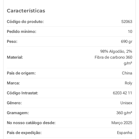
Características
Código do produto:
52063
Pedido mínimo:
10
Peso:
690 gr
98% Algodão, 2%
Material:
Fibra de carbono 360
g/m²
País de origem:
China
Marca:
Roly
Código Intrastat:
6203 42 11
Gênero:
Unisex
Gramagem:
360 g/m²
No nosso catálogo desde:
Março 2025
País de expedição:
Espanha