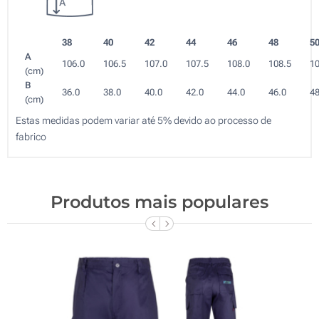
38
40
42
44
46
48
5
A
106.0
106.5
107.0
107.5
108.0
108.5
10
(cm)
B
36.0
38.0
40.0
42.0
44.0
46.0
48
(cm)
Estas medidas podem variar até 5% devido ao processo de
fabrico
Produtos mais populares