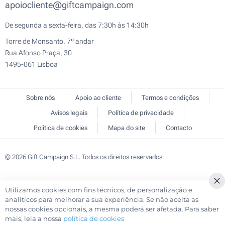
apoiocliente@giftcampaign.com
De segunda a sexta-feira, das 7:30h às 14:30h
Torre de Monsanto, 7º andar
Rua Afonso Praça, 30
1495-061 Lisboa
Sobre nós
Apoio ao cliente
Termos e condições
Avisos legais
Política de privacidade
Política de cookies
Mapa do site
Contacto
© 2026 Gift Campaign S.L. Todos os direitos reservados.
Utilizamos cookies com fins técnicos, de personalização e
Cl
analíticos para melhorar a sua experiência. Se não aceita as
Co
nossas cookies opcionais, a mesma poderá ser afetada. Para saber
Ba
mais, leia a nossa
política de cookies