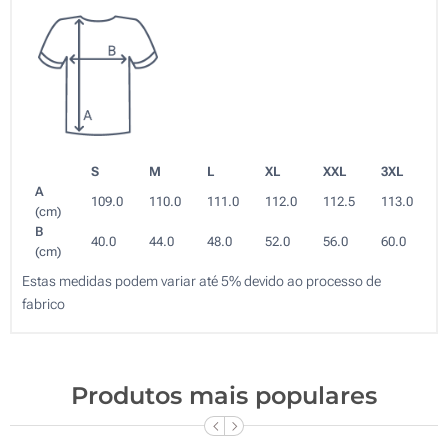
S
M
L
XL
XXL
3XL
A
109.0
110.0
111.0
112.0
112.5
113.0
(cm)
B
40.0
44.0
48.0
52.0
56.0
60.0
(cm)
Estas medidas podem variar até 5% devido ao processo de
fabrico
Produtos mais populares