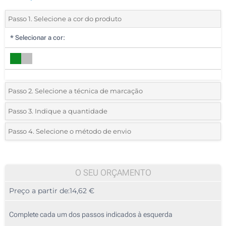
Passo 1. Selecione a cor do produto
*
Selecionar a cor:
Passo 2. Selecione a técnica de marcação
*
Selecione o tipo de marcação e as cores do logotipo:
Passo 3. Indique a quantidade
*
Pedido mínimo 5 (total de pedido)
Passo 4. Selecione o método de envio
1 Cor (Num lado)
Standard
Deve selecionar uma cor para ver as quantidades e tamanhos
2 Cores (Num lado)
disponíveis.
O SEU ORÇAMENTO
3 Cores (Num lado)
Preço a partir de:
14,62 €
Calcular preço
4 Cores (Num lado)
Complete cada um dos passos indicados à esquerda
Bordado (Num lado)