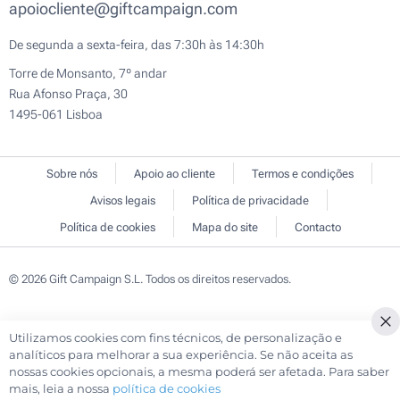
apoiocliente@giftcampaign.com
De segunda a sexta-feira, das 7:30h às 14:30h
Torre de Monsanto, 7º andar
Rua Afonso Praça, 30
1495-061 Lisboa
Sobre nós
Apoio ao cliente
Termos e condições
Avisos legais
Política de privacidade
Política de cookies
Mapa do site
Contacto
© 2026 Gift Campaign S.L. Todos os direitos reservados.
Utilizamos cookies com fins técnicos, de personalização e
Cl
analíticos para melhorar a sua experiência. Se não aceita as
Co
nossas cookies opcionais, a mesma poderá ser afetada. Para saber
Ba
mais, leia a nossa
política de cookies