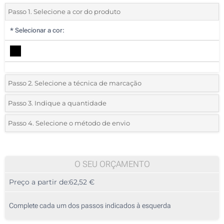
Passo 1. Selecione a cor do produto
*
Selecionar a cor:
Passo 2. Selecione a técnica de marcação
*
Selecione o tipo de marcação e as cores do logotipo:
Passo 3. Indique a quantidade
*
Quantidade mínima:
5
Passo 4. Selecione o método de envio
1 Cor (Na frente)
Quantidade
Standard
Preço/Unidade
2 Cores (Na frente)
5
O SEU ORÇAMENTO
3 Cores (Na frente)
Preço a partir de:
62,52 €
10
4 Cores (Na frente)
25
Complete cada um dos passos indicados à esquerda
Transferência digital a cores (Na frente)
50