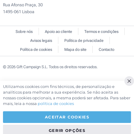
Rua Afonso Praça, 30
1495-061 Lisboa
Sobre nós
Apoio ao cliente
Termos e condições
Avisos legais
Política de privacidade
Política de cookies
Mapa do site
Contacto
© 2026 Gift Campaign S.L. Todos os direitos reservados.
Utilizamos cookies com fins técnicos, de personalização e
Cl
analíticos para melhorar a sua experiência. Se não aceita as
Co
nossas cookies opcionais, a mesma poderá ser afetada. Para saber
Ba
mais, leia a nossa
política de cookies
ACEITAR COOKIES
GERIR OPÇÕES