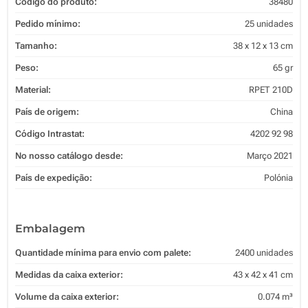
Código do produto:
38480
Pedido mínimo:
25 unidades
Tamanho:
38 x 12 x 13 cm
Peso:
65 gr
Material:
RPET 210D
País de origem:
China
Código Intrastat:
4202 92 98
No nosso catálogo desde:
Março 2021
País de expedição:
Polónia
Embalagem
Quantidade mínima para envio com palete:
2400 unidades
Medidas da caixa exterior:
43 x 42 x 41 cm
Volume da caixa exterior:
0.074 m³