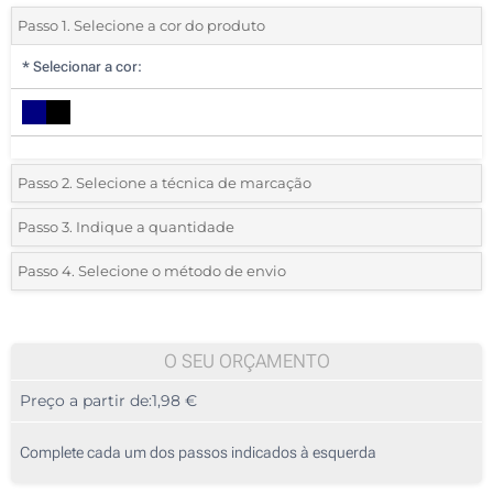
Passo 1. Selecione a cor do produto
*
Selecionar a cor:
Passo 2. Selecione a técnica de marcação
*
Selecione o tipo de marcação e as cores do logotipo:
Passo 3. Indique a quantidade
*
Quantidade mínima:
25
Passo 4. Selecione o método de envio
1 Cor (Na frente)
Quantidade
Standard
Preço/Unidade
2 Cores (Na frente)
25
O SEU ORÇAMENTO
3 Cores (Na frente)
Preço a partir de:
1,98 €
50
4 Cores (Na frente)
125
Complete cada um dos passos indicados à esquerda
Transferência digital a cores (Na frente)
250