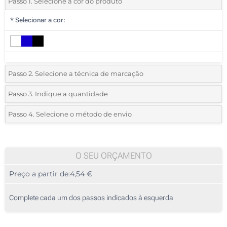
Passo 1. Selecione a cor do produto
*
Selecionar a cor:
Passo 2. Selecione a técnica de marcação
*
Selecione o tipo de marcação e as cores do logotipo:
Passo 3. Indique a quantidade
*
Quantidade mínima:
10
Passo 4. Selecione o método de envio
1 Cor (Num lado)
Quantidade
Standard
Preço/Unidade
2 Cores (Num lado)
10
O SEU ORÇAMENTO
3 Cores (Num lado)
Preço a partir de:
4,54 €
20
4 Cores (Num lado)
50
Complete cada um dos passos indicados à esquerda
Transferência digital a cores (Num lado)
100