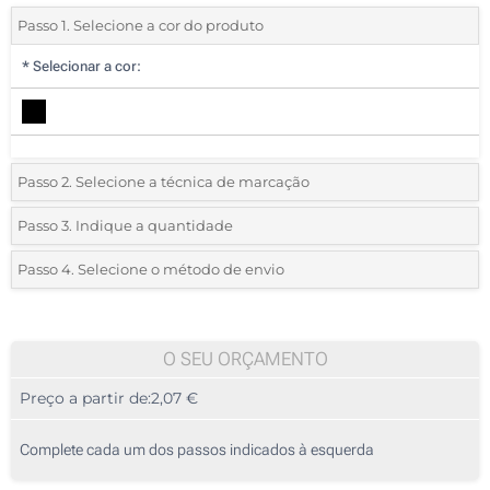
Passo 1. Selecione a cor do produto
*
Selecionar a cor:
Passo 2. Selecione a técnica de marcação
*
Selecione o tipo de marcação e as cores do logotipo:
Passo 3. Indique a quantidade
*
Quantidade mínima:
10
Passo 4. Selecione o método de envio
1 Cor (Num lado)
Quantidade
Standard
Preço/Unidade
2 Cores (Num lado)
10
O SEU ORÇAMENTO
Transferência digital a cores (Num lado)
Preço a partir de:
2,07 €
20
Sem impressão
50
Complete cada um dos passos indicados à esquerda
100