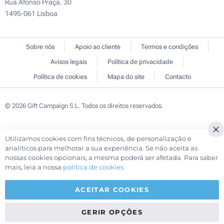
Rua Afonso Praça, 30
1495-061 Lisboa
Sobre nós
Apoio ao cliente
Termos e condições
Avisos legais
Política de privacidade
Política de cookies
Mapa do site
Contacto
© 2026 Gift Campaign S.L. Todos os direitos reservados.
Utilizamos cookies com fins técnicos, de personalização e
Cl
analíticos para melhorar a sua experiência. Se não aceita as
Co
nossas cookies opcionais, a mesma poderá ser afetada. Para saber
Ba
mais, leia a nossa
política de cookies
ACEITAR COOKIES
GERIR OPÇÕES