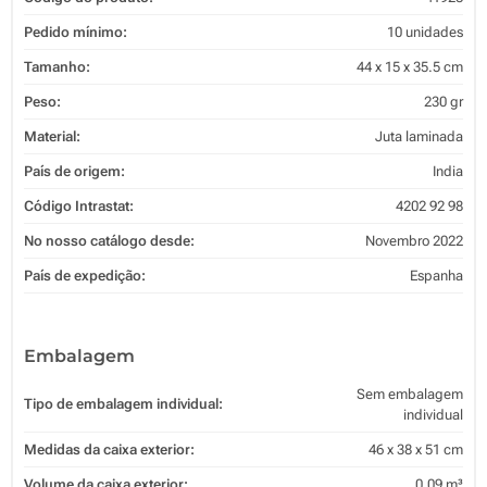
Pedido mínimo:
10 unidades
Tamanho:
44 x 15 x 35.5 cm
Peso:
230 gr
Material:
Juta laminada
País de origem:
India
Código Intrastat:
4202 92 98
No nosso catálogo desde:
Novembro 2022
País de expedição:
Espanha
Embalagem
Sem embalagem
Tipo de embalagem individual:
individual
Medidas da caixa exterior:
46 x 38 x 51 cm
Volume da caixa exterior:
0.09 m³