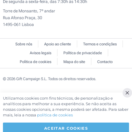
De segunda a sexta-feira, das 7:30h às 14:30h
Torre de Monsanto, 7º andar
Rua Afonso Praça, 30
1495-061 Lisboa
Sobre nós
Apoio ao cliente
Termos e condições
Avisos legais
Política de privacidade
Política de cookies
Mapa do site
Contacto
© 2026 Gift Campaign S.L. Todos os direitos reservados.
Utilizamos cookies com fins técnicos, de personalização e
Cl
analíticos para melhorar a sua experiência. Se não aceita as
Co
nossas cookies opcionais, a mesma poderá ser afetada. Para saber
Ba
mais, leia a nossa
política de cookies
ACEITAR COOKIES