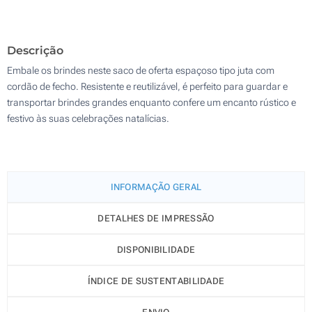
200
Descrição
Atualizar
Outra :
Embale os brindes neste saco de oferta espaçoso tipo juta com
cordão de fecho. Resistente e reutilizável, é perfeito para guardar e
transportar brindes grandes enquanto confere um encanto rústico e
festivo às suas celebrações natalícias.
INFORMAÇÃO GERAL
DETALHES DE IMPRESSÃO
DISPONIBILIDADE
ÍNDICE DE SUSTENTABILIDADE