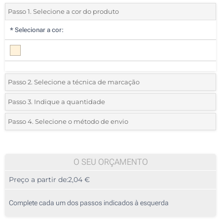
Passo 1. Selecione a cor do produto
*
Selecionar a cor:
Passo 2. Selecione a técnica de marcação
*
Selecione o tipo de marcação e as cores do logotipo:
Passo 3. Indique a quantidade
*
Quantidade mínima:
10
Passo 4. Selecione o método de envio
Transferência digital a cores (Num lado)
Quantidade
Standard
Preço/Unidade
Sem impressão
10
O SEU ORÇAMENTO
Preço a partir de:
2,04 €
20
50
Complete cada um dos passos indicados à esquerda
100