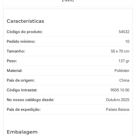
ENVIO
Características
Código do produto:
54532
Pedido mínimo:
10
Tamanho:
50 x 70 cm
Peso:
137 gr
Material:
Poliéster
País de origem:
China
Código Intrastat:
9505 10 00
No nosso catálogo desde:
Outubro 2025
País de expedição:
Países Baixos
Embalagem