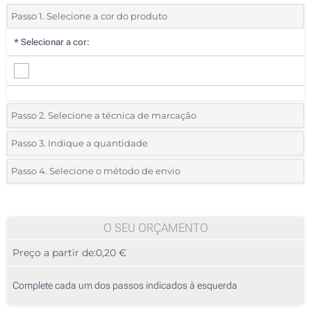
Passo 1. Selecione a cor do produto
*
Selecionar a cor:
Passo 2. Selecione a técnica de marcação
*
Selecione o tipo de marcação e as cores do logotipo:
Passo 3. Indique a quantidade
*
Quantidade mínima:
50
Passo 4. Selecione o método de envio
1 Cor (Num lado)
Quantidade
Standard
Preço/Unidade
Sem impressão
50
O SEU ORÇAMENTO
Preço a partir de:
0,20 €
100
250
Complete cada um dos passos indicados à esquerda
500