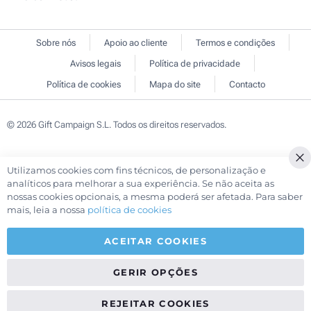
Sobre nós
Apoio ao cliente
Termos e condições
Avisos legais
Política de privacidade
Política de cookies
Mapa do site
Contacto
© 2026 Gift Campaign S.L. Todos os direitos reservados.
Utilizamos cookies com fins técnicos, de personalização e
Cl
analíticos para melhorar a sua experiência. Se não aceita as
Co
nossas cookies opcionais, a mesma poderá ser afetada. Para saber
Ba
mais, leia a nossa
política de cookies
ACEITAR COOKIES
GERIR OPÇÕES
REJEITAR COOKIES