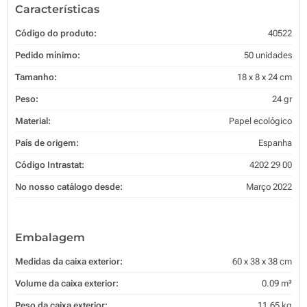
Características
Código do produto:
40522
Pedido mínimo:
50 unidades
Tamanho:
18 x 8 x 24 cm
Peso:
24 gr
Material:
Papel ecológico
País de origem:
Espanha
Código Intrastat:
4202 29 00
No nosso catálogo desde:
Março 2022
Embalagem
Medidas da caixa exterior:
60 x 38 x 38 cm
Volume da caixa exterior:
0.09 m³
Peso da caixa exterior:
11.65 kg