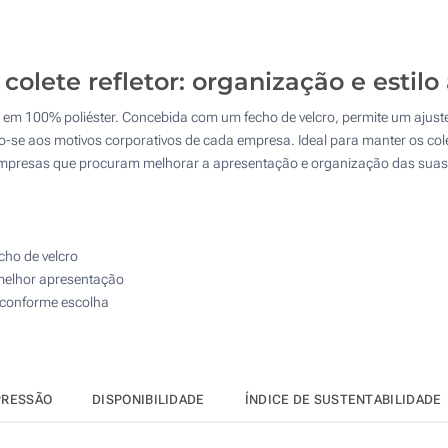
250
Transferência digital a cores (Num lado)
500
colete refletor: organização e estil
Sem impressão
1000
a em 100% poliéster. Concebida com um fecho de velcro, permite um ajuste
Atualizar
Outra :
-se aos motivos corporativos de cada empresa. Ideal para manter os cole
a empresas que procuram melhorar a apresentação e organização das sua
cho de velcro
 melhor apresentação
s conforme escolha
PRESSÃO
DISPONIBILIDADE
ÍNDICE DE SUSTENTABILIDADE