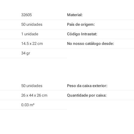
32605
Material:
50 unidades
País de origem:
1 unidade
Código Intrastat:
14.5 x 22 cm
No nosso catálogo desde:
34 gr
50 unidades
Peso da caixa exterior:
26 x 44 x 26 cm
Quantidade por caixa:
0.03 m³