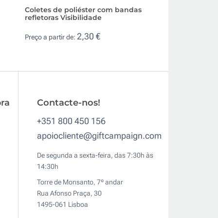
Coletes de poliéster com bandas
Colete de alta visi
refletoras Visibilidade
refletoras fecho ve
2,30 €
1,6
Preço a partir de:
Preço a partir de:
ra
Contacte-nos!
+351 800 450 156
apoiocliente@giftcampaign.com
De segunda a sexta-feira, das 7:30h às
14:30h
Torre de Monsanto, 7º andar
Rua Afonso Praça, 30
1495-061 Lisboa