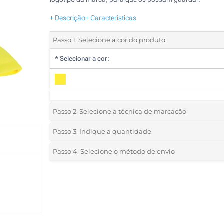
+ Descrição
+ Características
Passo 1. Selecione a cor do produto
*
Selecionar a cor:
Passo 2. Selecione a técnica de marcação
*
Selecione o tipo de marcação e as cores do logotipo:
Passo 3. Indique a quantidade
*
Quantidade mínima:
50
Passo 4. Selecione o método de envio
1 Cor (Num lado)
Quantidade
Standard
Preço/Unidade
2 Cores (Num lado)
50
3 Cores (Num lado)
100
4 Cores (Num lado)