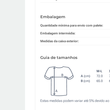
Embalagem
Quantidade mínima para envio com palete:
Embalagem intermédia:
Medidas da caixa exterior:
Guia de tamanhos
M-L
A
(cm)
72.0
B
(cm)
65.0
Estas medidas podem variar até 5% devido ao 