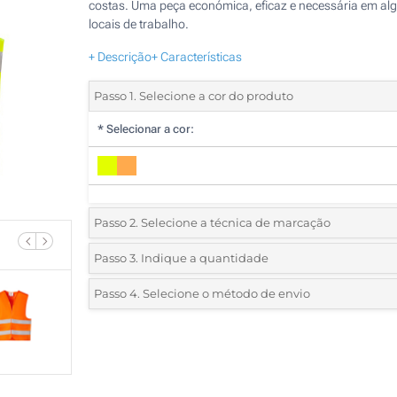
costas. Uma peça económica, eficaz e necessária em al
locais de trabalho.
+ Descrição
+ Características
Passo 1. Selecione a cor do produto
*
Selecionar a cor:
Passo 2. Selecione a técnica de marcação
*
Selecione o tipo de marcação e as cores do logotipo:
Passo 3. Indique a quantidade
*
Pedido mínimo 10 (total de pedido)
Passo 4. Selecione o método de envio
1 Cor (Num lado)
Standard
Deve selecionar uma cor para ver as quantidades e tamanh
2 Cores (Num lado)
disponíveis.
Transferência digital a cores (Num lado)