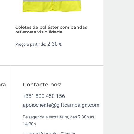
Coletes de poliéster com bandas
Colete alta visibil
refletoras Visibilidade
cremalheira de po
Polux
2,30 €
Preço a partir de:
3,5
Preço a partir de:
ra
Contacte-nos!
+351 800 450 156
apoiocliente@giftcampaign.com
De segunda a sexta-feira, das 7:30h às
14:30h
Torre de Monsanto, 7º andar