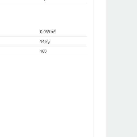
0.055 m³
14 kg
100