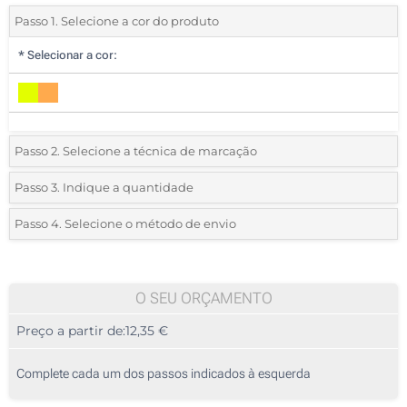
Passo 1. Selecione a cor do produto
*
Selecionar a cor:
Passo 2. Selecione a técnica de marcação
*
Selecione o tipo de marcação e as cores do logotipo:
Passo 3. Indique a quantidade
*
Pedido mínimo 10 (total de pedido)
Passo 4. Selecione o método de envio
1 Cor (Num lado)
Standard
Deve selecionar uma cor para ver as quantidades e tamanhos
2 Cores (Num lado)
disponíveis.
O SEU ORÇAMENTO
Transferência digital a cores (Num lado)
Preço a partir de:
12,35 €
Calcular preço
Sem impressão
Complete cada um dos passos indicados à esquerda