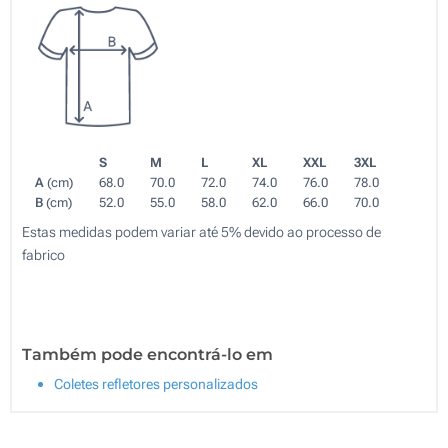
S
M
L
XL
XXL
3XL
A
(cm)
68.0
70.0
72.0
74.0
76.0
78.0
B
(cm)
52.0
55.0
58.0
62.0
66.0
70.0
Estas medidas podem variar até 5% devido ao processo de
fabrico
Também pode encontrá-lo em
Coletes refletores personalizados