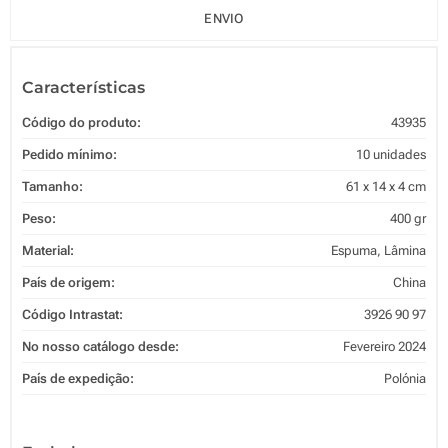
ENVIO
Características
Código do produto:
43935
Pedido mínimo:
10 unidades
Tamanho:
61 x 14 x 4 cm
Peso:
400 gr
Material:
Espuma, Lâmina
País de origem:
China
Código Intrastat:
3926 90 97
No nosso catálogo desde:
Fevereiro 2024
País de expedição:
Polónia