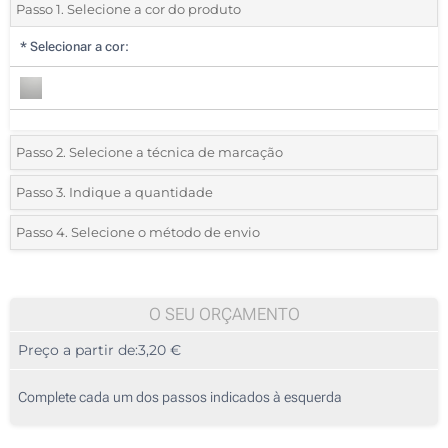
Passo 1. Selecione a cor do produto
*
Selecionar a cor:
Passo 2. Selecione a técnica de marcação
*
Selecione o tipo de marcação e as cores do logotipo:
Passo 3. Indique a quantidade
*
Quantidade mínima:
10
Passo 4. Selecione o método de envio
1 Cor (Num lado)
Quantidade
Standard
Preço/Unidade
2 Cores (Num lado)
10
O SEU ORÇAMENTO
3 Cores (Num lado)
Preço a partir de:
3,20 €
20
4 Cores (Num lado)
50
Complete cada um dos passos indicados à esquerda
Sem impressão
100