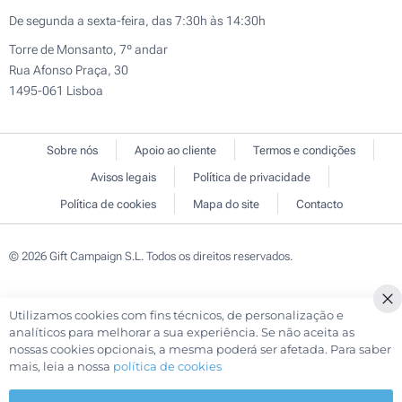
De segunda a sexta-feira, das 7:30h às 14:30h
Torre de Monsanto, 7º andar
Rua Afonso Praça, 30
1495-061 Lisboa
Sobre nós
Apoio ao cliente
Termos e condições
Avisos legais
Política de privacidade
Política de cookies
Mapa do site
Contacto
© 2026 Gift Campaign S.L. Todos os direitos reservados.
Utilizamos cookies com fins técnicos, de personalização e
Cl
analíticos para melhorar a sua experiência. Se não aceita as
Co
nossas cookies opcionais, a mesma poderá ser afetada. Para saber
Ba
mais, leia a nossa
política de cookies