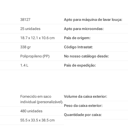
38127
Apto para máquina de lavar louça:
25 unidades
Apto para microondas:
18.7 x 12.1 x 10.6 cm
País de origem:
338 gr
Código Intrastat:
Polipropileno (PP)
No nosso catálogo desde:
1.4 L
País de expedição:
Fornecido em saco
Volume da caixa exterior:
individual (personalizável).
Peso da caixa exterior:
480 unidades
Quantidade por caixa:
55.5 x 33.5 x 38.5 cm