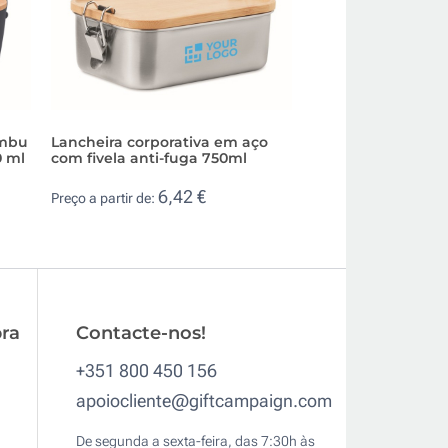
ambu
Lancheira corporativa em aço
Lancheira corpor
0 ml
com fivela anti-fuga 750ml
tampa de bambu 
1L
6,42 €
Preço a partir de:
3,2
Preço a partir de:
ra
Contacte-nos!
+351 800 450 156
apoiocliente@giftcampaign.com
De segunda a sexta-feira, das 7:30h às