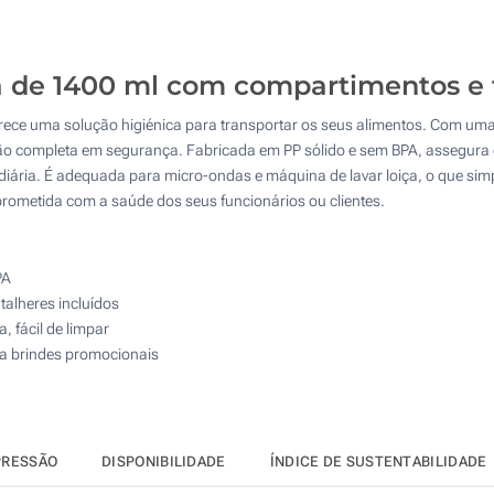
125
4 Cores (No utensílio)
250
a de 1400 ml com compartimentos e t
Impressão digital a cores (Na tampa)
500
ece uma solução higiénica para transportar os seus alimentos. Com uma 
Sem impressão
Atualizar
Outra :
ão completa em segurança. Fabricada em PP sólido e sem BPA, assegura d
ão diária. É adequada para micro-ondas e máquina de lavar loiça, o que simp
ometida com a saúde dos seus funcionários ou clientes.
PA
alheres incluídos
, fácil de limpar
ra brindes promocionais
PRESSÃO
DISPONIBILIDADE
ÍNDICE DE SUSTENTABILIDADE