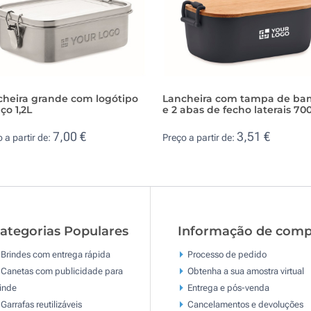
cheira grande com logótipo
Lancheira com tampa de b
ço 1,2L
e 2 abas de fecho laterais 70
7,00 €
3,51 €
 a partir de:
Preço a partir de:
ategorias Populares
Informação de comp
Brindes com entrega rápida
Processo de pedido
Canetas com publicidade para
Obtenha a sua amostra virtual
inde
Entrega e pós-venda
Garrafas reutilizáveis
Cancelamentos e devoluções