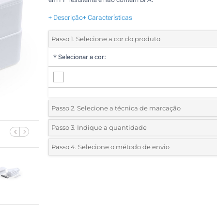
+ Descrição
+ Características
Passo 1. Selecione a cor do produto
*
Selecionar a cor:
Passo 2. Selecione a técnica de marcação
*
Selecione o tipo de marcação e as cores do logotipo:
Passo 3. Indique a quantidade
*
Quantidade mínima:
25
Passo 4. Selecione o método de envio
1 Cor (Na tampa)
Quantidade
Standard
Preço/Unidade
1 Cor (No utensílio)
25
2 Cores (No utensílio)
50
3 Cores (No utensílio)