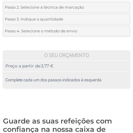
Passo 2. Selecione a técnica de marcação
*
Selecione o tipo de marcação e as cores do logotipo:
Passo 3. Indique a quantidade
*
Quantidade mínima:
10
Passo 4. Selecione o método de envio
1 Cor (Na tampa)
Quantidade
Standard
Preço/Unidade
2 Cores (Na tampa)
10
O SEU ORÇAMENTO
3 Cores (Na tampa)
Preço a partir de:
3,77 €
20
4 Cores (Na tampa)
50
Complete cada um dos passos indicados à esquerda
Gravação a laser (Na tampa)
100
Sem impressão
200
Atualizar
Outra :
Guarde as suas refeições com
confiança na nossa caixa de