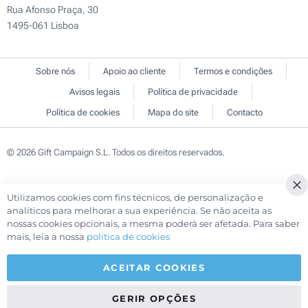
Rua Afonso Praça, 30
1495-061 Lisboa
Sobre nós
Apoio ao cliente
Termos e condições
Avisos legais
Política de privacidade
Política de cookies
Mapa do site
Contacto
© 2026 Gift Campaign S.L. Todos os direitos reservados.
Utilizamos cookies com fins técnicos, de personalização e
Cl
analíticos para melhorar a sua experiência. Se não aceita as
Co
nossas cookies opcionais, a mesma poderá ser afetada. Para saber
Ba
mais, leia a nossa
política de cookies
ACEITAR COOKIES
GERIR OPÇÕES