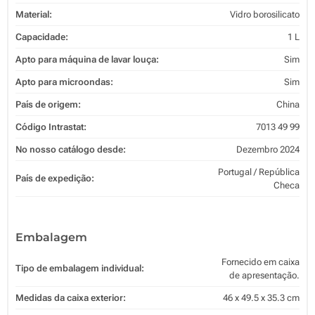
Material:
Vidro borosilicato
Capacidade:
1 L
Apto para máquina de lavar louça:
Sim
Apto para microondas:
Sim
País de origem:
China
Código Intrastat:
7013 49 99
No nosso catálogo desde:
Dezembro 2024
Portugal / República
País de expedição:
Checa
Embalagem
Fornecido em caixa
Tipo de embalagem individual:
de apresentação.
Medidas da caixa exterior:
46 x 49.5 x 35.3 cm