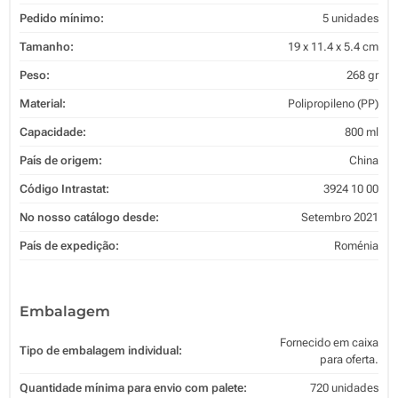
Pedido mínimo:
5 unidades
Tamanho:
19 x 11.4 x 5.4 cm
Peso:
268 gr
Material:
Polipropileno (PP)
Capacidade:
800 ml
País de origem:
China
Código Intrastat:
3924 10 00
No nosso catálogo desde:
Setembro 2021
País de expedição:
Roménia
Embalagem
Fornecido em caixa
Tipo de embalagem individual:
para oferta.
Quantidade mínima para envio com palete:
720 unidades