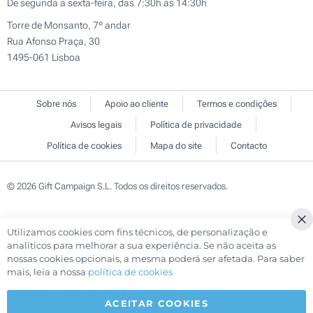
De segunda a sexta-feira, das 7:30h às 14:30h
Torre de Monsanto, 7º andar
Rua Afonso Praça, 30
1495-061 Lisboa
Sobre nós
Apoio ao cliente
Termos e condições
Avisos legais
Política de privacidade
Política de cookies
Mapa do site
Contacto
© 2026 Gift Campaign S.L. Todos os direitos reservados.
Utilizamos cookies com fins técnicos, de personalização e
Cl
analíticos para melhorar a sua experiência. Se não aceita as
Co
nossas cookies opcionais, a mesma poderá ser afetada. Para saber
Ba
mais, leia a nossa
política de cookies
ACEITAR COOKIES