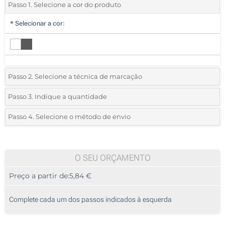
Passo 1. Selecione a cor do produto
*
Selecionar a cor:
Passo 2. Selecione a técnica de marcação
*
Selecione o tipo de marcação e as cores do logotipo:
Passo 3. Indique a quantidade
*
Quantidade mínima:
5
Passo 4. Selecione o método de envio
1 Cor (Na tampa)
Quantidade
Standard
Preço/Unidade
2 Cores (Na tampa)
5
O SEU ORÇAMENTO
3 Cores (Na tampa)
Preço a partir de:
5,84 €
10
4 Cores (Na tampa)
25
Complete cada um dos passos indicados à esquerda
Sem marcação
50