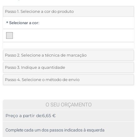
Passo 1. Selecione a cor do produto
*
Selecionar a cor:
Passo 2. Selecione a técnica de marcação
*
Selecione o tipo de marcação e as cores do logotipo:
Passo 3. Indique a quantidade
*
Quantidade mínima:
5
Passo 4. Selecione o método de envio
1 Cor (Na tampa)
Quantidade
Standard
Preço/Unidade
2 Cores (Na tampa)
5
O SEU ORÇAMENTO
3 Cores (Na tampa)
Preço a partir de:
6,65 €
10
4 Cores (Na tampa)
25
Complete cada um dos passos indicados à esquerda
Gota de resina (Na tampa)