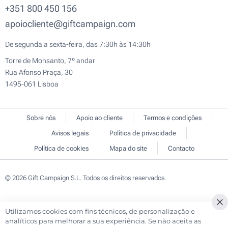
+351 800 450 156
apoiocliente@giftcampaign.com
De segunda a sexta-feira, das 7:30h às 14:30h
Torre de Monsanto, 7º andar
Rua Afonso Praça, 30
1495-061 Lisboa
Sobre nós
Apoio ao cliente
Termos e condições
Avisos legais
Política de privacidade
Política de cookies
Mapa do site
Contacto
© 2026 Gift Campaign S.L. Todos os direitos reservados.
Utilizamos cookies com fins técnicos, de personalização e
Cl
analíticos para melhorar a sua experiência. Se não aceita as
Co