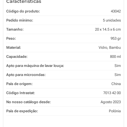
Características
Código do produto:
43042
Pedido mínimo:
5 unidades
Tamanho:
20 x 14.5 x 6 cm
Peso:
953 gr
Material:
Vidro, Bambu
Capacidade:
800 ml
Apto para máquina de lavar louça:
Sim
Apto para microondas:
Sim
País de origem:
China
Código Intrastat:
7013 42 00
No nosso catálogo desde:
Agosto 2023
País de expedição:
Polónia